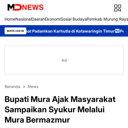
Home
Nasional
Daerah
Ekonomi
Sosial Budaya
Pemkab Murung Ray
amkan Karhutla di Kotawaringin Timur
Pemkab Murung Raya Tet
BERITA HARI INI
Ad
Beranda
News
Bupati Mura Ajak Masyarakat
Sampaikan Syukur Melalui
Mura Bermazmur