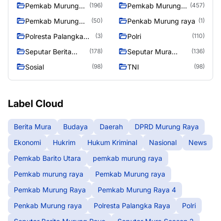
raya
Pemkab Murung
Pemkab Murung
(196)
(457)
raya
Raya
Pemkab Murung
Penkab Murung raya
(50)
(1)
Raya 4
Polresta Palangka
Polri
(3)
(110)
Raya
Seputar Berita
Seputar Mura
(178)
(136)
Murung Raya
Seasen 2
Sosial
TNI
(98)
(98)
Label Cloud
Berita Mura
Budaya
Daerah
DPRD Murung Raya
Ekonomi
Hukrim
Hukum Kriminal
Nasional
News
Pemkab Barito Utara
pemkab murung raya
Pemkab murung raya
Pemkab Murung raya
Pemkab Murung Raya
Pemkab Murung Raya 4
Penkab Murung raya
Polresta Palangka Raya
Polri