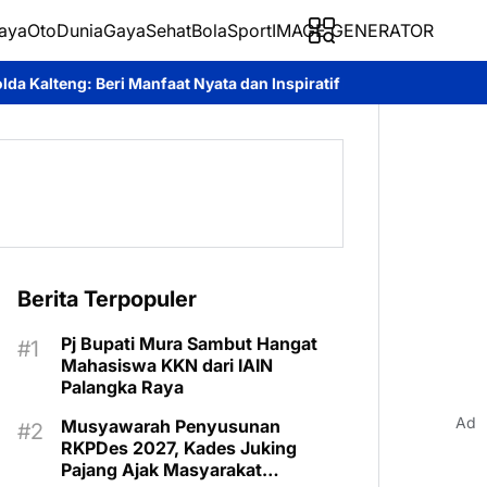
aya
Oto
Dunia
Gaya
Sehat
BolaSport
IMAGE GENERATOR
nfaat Nyata dan Inspiratif Bagi Siswa di Sekolah Rakyat
Roy Ch
Berita Terpopuler
Pj Bupati Mura Sambut Hangat
Mahasiswa KKN dari IAIN
Palangka Raya
Ad
Musyawarah Penyusunan
RKPDes 2027, Kades Juking
Pajang Ajak Masyarakat