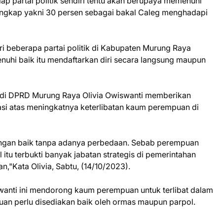
p partai politik sendiri tentu akan berupaya memenuhi
engkap yakni 30 persen sebagai bakal Caleg menghadapi
dari beberapa partai politik di Kabupaten Murung Raya
uhi baik itu mendaftarkan diri secara langsung maupun
andi DPRD Murung Raya Olivia Owiswanti memberikan
asi atas meningkatnya keterlibatan kaum perempuan di
 dengan baik tanpa adanya perbedaan. Sebab perempuan
itu terbukti banyak jabatan strategis di pemerintahan
n,"Kata Olivia, Sabtu, (14/10/2023).
iswanti ini mendorong kaum perempuan untuk terlibat dalam
puan perlu disediakan baik oleh ormas maupun parpol.