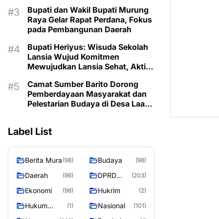
Prioritaskan Program Sesuai
Bupati dan Wakil Bupati Murung
Kebutuhan
Raya Gelar Rapat Perdana, Fokus
pada Pembangunan Daerah
Bupati Heriyus: Wisuda Sekolah
Lansia Wujud Komitmen
Mewujudkan Lansia Sehat, Aktif,
dan Bermartabat
Camat Sumber Barito Dorong
Pemberdayaan Masyarakat dan
Pelestarian Budaya di Desa Laas
Baru
Label List
Berita Mura
Budaya
(98)
(98)
Daerah
DPRD
(98)
(203)
Murung
Ekonomi
Hukrim
(98)
(2)
Raya
Hukum
Nasional
(1)
(101)
Kriminal