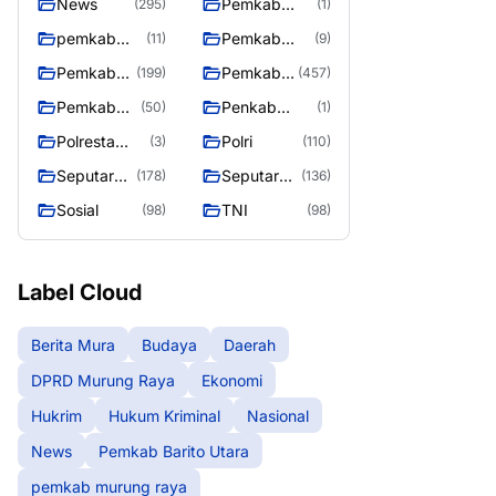
News
Pemkab
(295)
(1)
Barito Utara
pemkab
Pemkab
(11)
(9)
murung
murung raya
Pemkab
Pemkab
(199)
(457)
raya
Murung
Murung
Pemkab
Penkab
(50)
(1)
raya
Raya
Murung
Murung raya
Polresta
Polri
(3)
(110)
Raya 4
Palangka
Seputar
Seputar
(178)
(136)
Raya
Berita
Mura
Sosial
TNI
(98)
(98)
Murung
Seasen 2
Raya
Label Cloud
Berita Mura
Budaya
Daerah
DPRD Murung Raya
Ekonomi
Hukrim
Hukum Kriminal
Nasional
News
Pemkab Barito Utara
pemkab murung raya