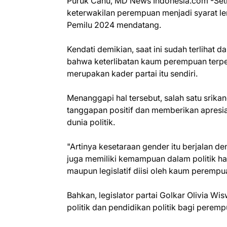
Puruk Cahu, MD News Indonesia.com -Setia
keterwakilan perempuan menjadi syarat l
Pemilu 2024 mendatang.
Kendati demikian, saat ini sudah terlihat 
bahwa keterlibatan kaum perempuan terpen
merupakan kader partai itu sendiri.
Menanggapi hal tersebut, salah satu srik
tanggapan positif dan memberikan apresi
dunia politik.
"Artinya kesetaraan gender itu berjalan
juga memiliki kemampuan dalam politik hal 
maupun legislatif diisi oleh kaum perempua
Bahkan, legislator partai Golkar Olivia W
politik dan pendidikan politik bagi perem