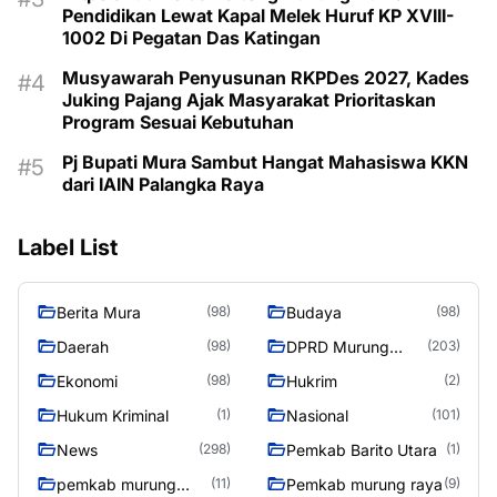
Pendidikan Lewat Kapal Melek Huruf KP XVIII-
1002 Di Pegatan Das Katingan
Musyawarah Penyusunan RKPDes 2027, Kades
Juking Pajang Ajak Masyarakat Prioritaskan
Program Sesuai Kebutuhan
Pj Bupati Mura Sambut Hangat Mahasiswa KKN
dari IAIN Palangka Raya
Label List
Berita Mura
Budaya
(98)
(98)
Daerah
DPRD Murung
(98)
(203)
Raya
Ekonomi
Hukrim
(98)
(2)
Hukum Kriminal
Nasional
(1)
(101)
News
Pemkab Barito Utara
(298)
(1)
pemkab murung
Pemkab murung raya
(11)
(9)