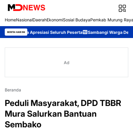
Home
Nasional
Daerah
Ekonomi
Sosial Budaya
Pemkab Murung Ray
 Apresiasi Seluruh Peserta
Sambangi Warga Desa, Ditpolairud 
BERITA HARI INI
Ad
Beranda
Peduli Masyarakat, DPD TBBR
Mura Salurkan Bantuan
Sembako