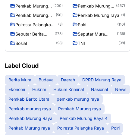
raya
Pemkab Murung
Pemkab Murung
(200)
(457)
raya
Raya
Pemkab Murung
Penkab Murung raya
(50)
(1)
Raya 4
Polresta Palangka
Polri
(3)
(110)
Raya
Seputar Berita
Seputar Mura
(178)
(136)
Murung Raya
Seasen 2
Sosial
TNI
(98)
(98)
Label Cloud
Berita Mura
Budaya
Daerah
DPRD Murung Raya
Ekonomi
Hukrim
Hukum Kriminal
Nasional
News
Pemkab Barito Utara
pemkab murung raya
Pemkab murung raya
Pemkab Murung raya
Pemkab Murung Raya
Pemkab Murung Raya 4
Penkab Murung raya
Polresta Palangka Raya
Polri