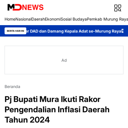
Home
Nasional
Daerah
Ekonomi
Sosial Budaya
Pemkab Murung Ray
aker DAD dan Damang Kepala Adat se-Murung Raya
Festival Buda
BERITA HARI INI
Ad
Beranda
Pj Bupati Mura Ikuti Rakor
Pengendalian Inflasi Daerah
Tahun 2024