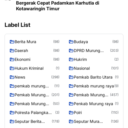
Bergerak Cepat Padamkan Karhutla di
Kotawaringin Timur
Label List
Berita Mura
Budaya
(98)
(98)
Daerah
DPRD Murung
(98)
(203)
Raya
Ekonomi
Hukrim
(98)
(2)
Hukum Kriminal
Nasional
(1)
(101)
News
Pemkab Barito Utara
(298)
(1)
pemkab murung
Pemkab murung raya
(11)
(9)
raya
Pemkab Murung
Pemkab Murung
(201)
(457)
raya
Raya
Pemkab Murung
Penkab Murung raya
(50)
(1)
Raya 4
Polresta Palangka
Polri
(3)
(110)
Raya
Seputar Berita
Seputar Mura
(178)
(136)
Murung Raya
Seasen 2