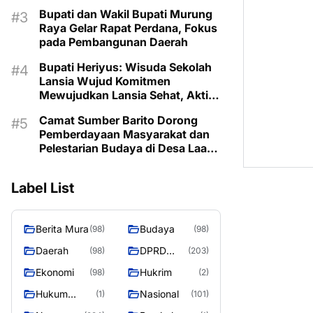
Prioritaskan Program Sesuai
Bupati dan Wakil Bupati Murung
Kebutuhan
Raya Gelar Rapat Perdana, Fokus
pada Pembangunan Daerah
Bupati Heriyus: Wisuda Sekolah
Lansia Wujud Komitmen
Mewujudkan Lansia Sehat, Aktif,
dan Bermartabat
Camat Sumber Barito Dorong
Pemberdayaan Masyarakat dan
Pelestarian Budaya di Desa Laas
Baru
Label List
Berita Mura
Budaya
(98)
(98)
Daerah
DPRD
(98)
(203)
Murung
Ekonomi
Hukrim
(98)
(2)
Raya
Hukum
Nasional
(1)
(101)
Kriminal