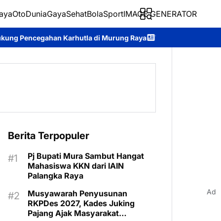
aya
Oto
Dunia
Gaya
Sehat
BolaSport
IMAGE GENERATOR
hutla di Murung Raya
Wabup Rahmanto Pimpin Apel Siaga Darur
Berita Terpopuler
Pj Bupati Mura Sambut Hangat
Mahasiswa KKN dari IAIN
Palangka Raya
Ad
Musyawarah Penyusunan
RKPDes 2027, Kades Juking
Pajang Ajak Masyarakat