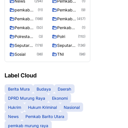
News
Pemkab
(294)
(1)
Barito Utara
pemkab
Pemkab
(11)
(9)
murung
murung raya
Pemkab
Pemkab
(198)
(457)
raya
Murung
Murung
Pemkab
Penkab
(50)
(1)
raya
Raya
Murung
Murung raya
Polresta
Polri
(3)
(110)
Raya 4
Palangka
Seputar
Seputar
(178)
(136)
Raya
Berita
Mura
Sosial
TNI
(98)
(98)
Murung
Seasen 2
Raya
Label Cloud
Berita Mura
Budaya
Daerah
DPRD Murung Raya
Ekonomi
Hukrim
Hukum Kriminal
Nasional
News
Pemkab Barito Utara
pemkab murung raya