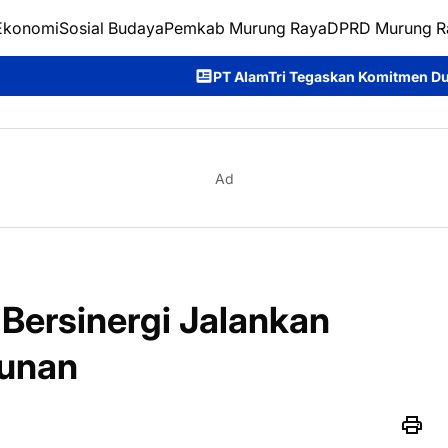
Ekonomi
Sosial Budaya
Pemkab Murung Raya
DPRD Murung R
PT AlamTri Tegaskan Komitmen Dukung Pencegahan Kar
Ad
Bersinergi Jalankan
unan