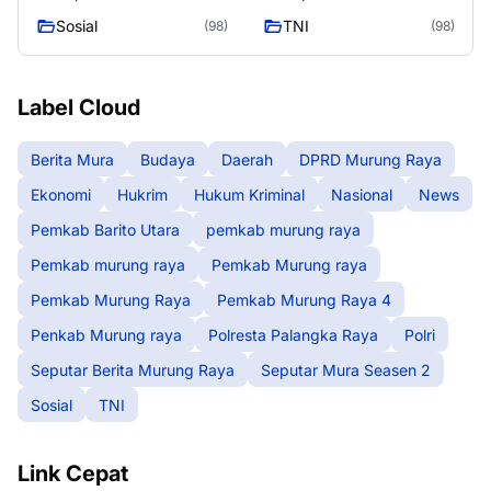
Murung Raya
Seasen 2
Sosial
TNI
(98)
(98)
Label Cloud
Berita Mura
Budaya
Daerah
DPRD Murung Raya
Ekonomi
Hukrim
Hukum Kriminal
Nasional
News
Pemkab Barito Utara
pemkab murung raya
Pemkab murung raya
Pemkab Murung raya
Pemkab Murung Raya
Pemkab Murung Raya 4
Penkab Murung raya
Polresta Palangka Raya
Polri
Seputar Berita Murung Raya
Seputar Mura Seasen 2
Sosial
TNI
Link Cepat