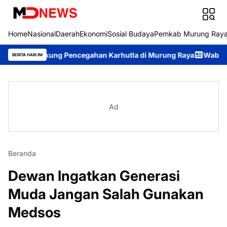
Home
Nasional
Daerah
Ekonomi
Sosial Budaya
Pemkab Murung Ray
Dukung Pencegahan Karhutla di Murung Raya
Wabup Rahmanto P
BERITA HARI INI
Ad
Beranda
Dewan Ingatkan Generasi
Muda Jangan Salah Gunakan
Medsos