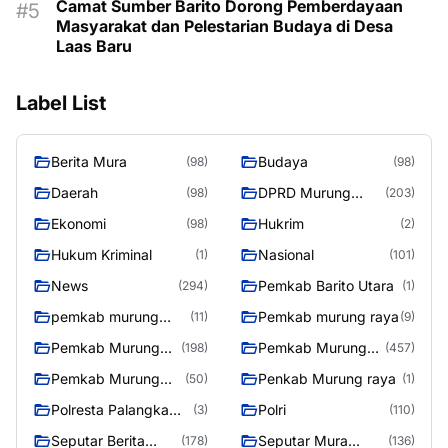
Camat Sumber Barito Dorong Pemberdayaan
Masyarakat dan Pelestarian Budaya di Desa
Laas Baru
Label List
Berita Mura
Budaya
(98)
(98)
Daerah
DPRD Murung
(98)
(203)
Raya
Ekonomi
Hukrim
(98)
(2)
Hukum Kriminal
Nasional
(1)
(101)
News
Pemkab Barito Utara
(294)
(1)
pemkab murung
Pemkab murung raya
(11)
(9)
raya
Pemkab Murung
Pemkab Murung
(198)
(457)
raya
Raya
Pemkab Murung
Penkab Murung raya
(50)
(1)
Raya 4
Polresta Palangka
Polri
(3)
(110)
Raya
Seputar Berita
Seputar Mura
(178)
(136)