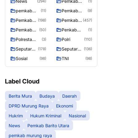
News
Pemkab
(294)
(1)
Barito Utara
pemkab
Pemkab
(11)
(9)
murung
murung raya
Pemkab
Pemkab
(198)
(457)
raya
Murung
Murung
Pemkab
Penkab
(50)
(1)
raya
Raya
Murung
Murung raya
Polresta
Polri
(3)
(110)
Raya 4
Palangka
Seputar
Seputar
(178)
(136)
Raya
Berita
Mura
Sosial
TNI
(98)
(98)
Murung
Seasen 2
Raya
Label Cloud
Berita Mura
Budaya
Daerah
DPRD Murung Raya
Ekonomi
Hukrim
Hukum Kriminal
Nasional
News
Pemkab Barito Utara
pemkab murung raya