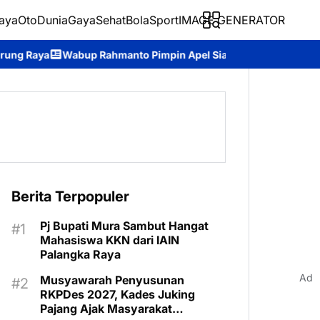
aya
Oto
Dunia
Gaya
Sehat
BolaSport
IMAGE GENERATOR
ahmanto Pimpin Apel Siaga Darurat Karhutla, Ajak Seluruh Ele
Berita Terpopuler
Pj Bupati Mura Sambut Hangat
Mahasiswa KKN dari IAIN
Palangka Raya
Ad
Musyawarah Penyusunan
RKPDes 2027, Kades Juking
Pajang Ajak Masyarakat