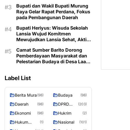
Prioritaskan Program Sesuai
Bupati dan Wakil Bupati Murung
Kebutuhan
Raya Gelar Rapat Perdana, Fokus
pada Pembangunan Daerah
Bupati Heriyus: Wisuda Sekolah
Lansia Wujud Komitmen
Mewujudkan Lansia Sehat, Aktif,
dan Bermartabat
Camat Sumber Barito Dorong
Pemberdayaan Masyarakat dan
Pelestarian Budaya di Desa Laas
Baru
Label List
Berita Mura
Budaya
(98)
(98)
Daerah
DPRD
(98)
(203)
Murung
Ekonomi
Hukrim
(98)
(2)
Raya
Hukum
Nasional
(1)
(101)
Kriminal