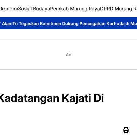
Ekonomi
Sosial Budaya
Pemkab Murung Raya
DPRD Murung R
Komitmen Dukung Pencegahan Karhutla di Murung Raya
Wabup R
Ad
Kadatangan Kajati Di