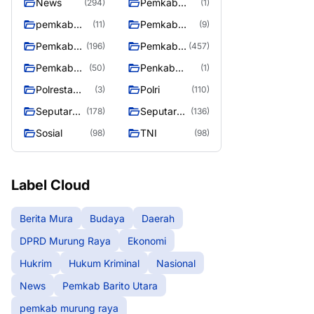
News
Pemkab
(294)
(1)
Barito Utara
pemkab
Pemkab
(11)
(9)
murung
murung raya
Pemkab
Pemkab
(196)
(457)
raya
Murung
Murung
Pemkab
Penkab
(50)
(1)
raya
Raya
Murung
Murung raya
Polresta
Polri
(3)
(110)
Raya 4
Palangka
Seputar
Seputar
(178)
(136)
Raya
Berita
Mura
Sosial
TNI
(98)
(98)
Murung
Seasen 2
Raya
Label Cloud
Berita Mura
Budaya
Daerah
DPRD Murung Raya
Ekonomi
Hukrim
Hukum Kriminal
Nasional
News
Pemkab Barito Utara
pemkab murung raya