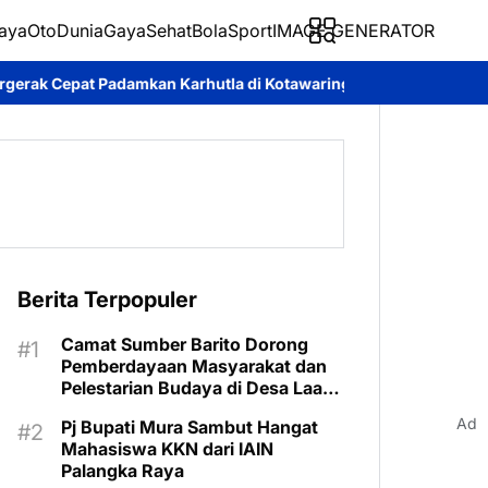
aya
Oto
Dunia
Gaya
Sehat
BolaSport
IMAGE GENERATOR
n Karhutla di Kotawaringin Timur
Pemkab Murung Raya Tetapk
Berita Terpopuler
Camat Sumber Barito Dorong
Pemberdayaan Masyarakat dan
Pelestarian Budaya di Desa Laas
Baru
Ad
Pj Bupati Mura Sambut Hangat
Mahasiswa KKN dari IAIN
Palangka Raya