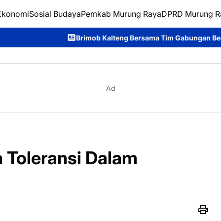
Ekonomi
Sosial Budaya
Pemkab Murung Raya
DPRD Murung R
Brimob Kalteng Bersama Tim Gabungan Bergerak Cepat Padamka
Ad
 Toleransi Dalam