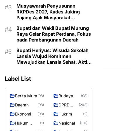
Musyawarah Penyusunan
RKPDes 2027, Kades Juking
Pajang Ajak Masyarakat
Prioritaskan Program Sesuai
Bupati dan Wakil Bupati Murung
Kebutuhan
Raya Gelar Rapat Perdana, Fokus
pada Pembangunan Daerah
Bupati Heriyus: Wisuda Sekolah
Lansia Wujud Komitmen
Mewujudkan Lansia Sehat, Aktif,
dan Bermartabat
Label List
Berita Mura
Budaya
(98)
(98)
Daerah
DPRD
(98)
(203)
Murung
Ekonomi
Hukrim
(98)
(2)
Raya
Hukum
Nasional
(1)
(101)
Kriminal