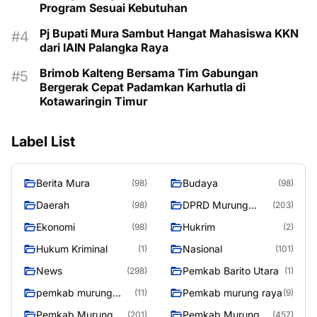
Program Sesuai Kebutuhan
Pj Bupati Mura Sambut Hangat Mahasiswa KKN
dari IAIN Palangka Raya
Brimob Kalteng Bersama Tim Gabungan
Bergerak Cepat Padamkan Karhutla di
Kotawaringin Timur
Label List
Berita Mura
Budaya
(98)
(98)
Daerah
DPRD Murung
(98)
(203)
Raya
Ekonomi
Hukrim
(98)
(2)
Hukum Kriminal
Nasional
(1)
(101)
News
Pemkab Barito Utara
(298)
(1)
pemkab murung
Pemkab murung raya
(11)
(9)
raya
Pemkab Murung
Pemkab Murung
(201)
(457)