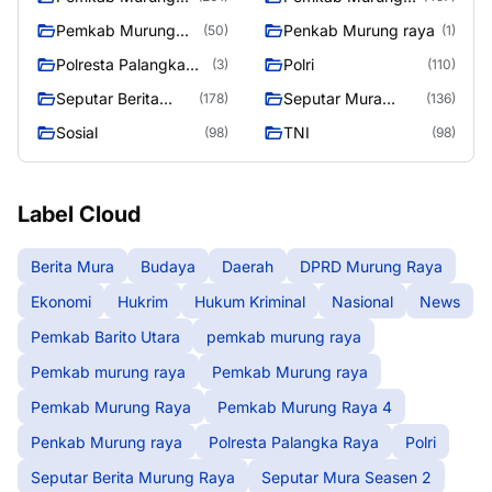
raya
Raya
Pemkab Murung
Penkab Murung raya
(50)
(1)
Raya 4
Polresta Palangka
Polri
(3)
(110)
Raya
Seputar Berita
Seputar Mura
(178)
(136)
Murung Raya
Seasen 2
Sosial
TNI
(98)
(98)
Label Cloud
Berita Mura
Budaya
Daerah
DPRD Murung Raya
Ekonomi
Hukrim
Hukum Kriminal
Nasional
News
Pemkab Barito Utara
pemkab murung raya
Pemkab murung raya
Pemkab Murung raya
Pemkab Murung Raya
Pemkab Murung Raya 4
Penkab Murung raya
Polresta Palangka Raya
Polri
Seputar Berita Murung Raya
Seputar Mura Seasen 2