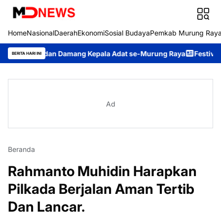
Home
Nasional
Daerah
Ekonomi
Sosial Budaya
Pemkab Murung Ray
AD dan Damang Kepala Adat se-Murung Raya
Festival Budaya Tir
BERITA HARI INI
Ad
Beranda
Rahmanto Muhidin Harapkan
Pilkada Berjalan Aman Tertib
Dan Lancar.