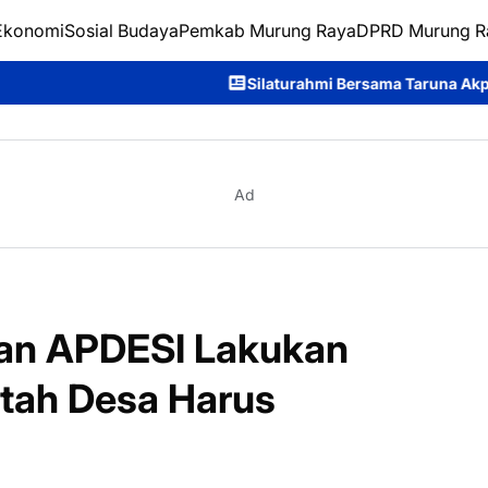
Ekonomi
Sosial Budaya
Pemkab Murung Raya
DPRD Murung R
Silaturahmi Bersama Taruna Akpol, Kapolda Kalteng: B
Ad
an APDESI Lakukan
tah Desa Harus