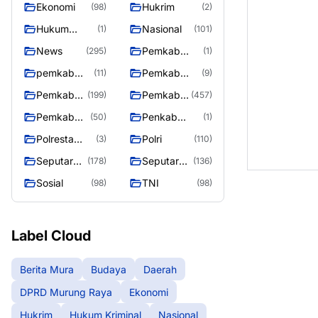
Ekonomi
Hukrim
(98)
(2)
Raya
Hukum
Nasional
(1)
(101)
Kriminal
News
Pemkab
(295)
(1)
Barito Utara
pemkab
Pemkab
(11)
(9)
murung
murung raya
Pemkab
Pemkab
(199)
(457)
raya
Murung
Murung
Pemkab
Penkab
(50)
(1)
raya
Raya
Murung
Murung raya
Polresta
Polri
(3)
(110)
Raya 4
Palangka
Seputar
Seputar
(178)
(136)
Raya
Berita
Mura
Sosial
TNI
(98)
(98)
Murung
Seasen 2
Raya
Label Cloud
Berita Mura
Budaya
Daerah
DPRD Murung Raya
Ekonomi
Hukrim
Hukum Kriminal
Nasional