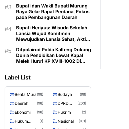
Prioritaskan Program Sesuai
Bupati dan Wakil Bupati Murung
Kebutuhan
Raya Gelar Rapat Perdana, Fokus
pada Pembangunan Daerah
Bupati Heriyus: Wisuda Sekolah
Lansia Wujud Komitmen
Mewujudkan Lansia Sehat, Aktif,
dan Bermartabat
Ditpolairud Polda Kalteng Dukung
Dunia Pendidikan Lewat Kapal
Melek Huruf KP XVIII-1002 Di
Pegatan Das Katingan
Label List
Berita Mura
Budaya
(98)
(98)
Daerah
DPRD
(98)
(203)
Murung
Ekonomi
Hukrim
(98)
(2)
Raya
Hukum
Nasional
(1)
(101)
Kriminal