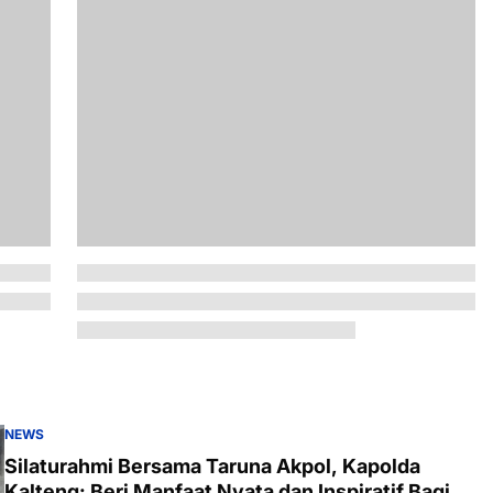
NEWS
Silaturahmi Bersama Taruna Akpol, Kapolda
Kalteng: Beri Manfaat Nyata dan Inspiratif Bagi