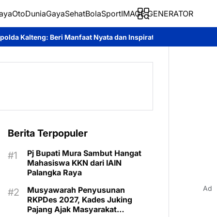
aya
Oto
Dunia
Gaya
Sehat
BolaSport
IMAGE GENERATOR
Manfaat Nyata dan Inspiratif Bagi Siswa di Sekolah Rakyat
Roy 
Berita Terpopuler
Pj Bupati Mura Sambut Hangat
Mahasiswa KKN dari IAIN
Palangka Raya
Ad
Musyawarah Penyusunan
RKPDes 2027, Kades Juking
Pajang Ajak Masyarakat