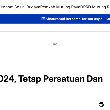
Ekonomi
Sosial Budaya
Pemkab Murung Raya
DPRD Murung R
Silaturahmi Bersama Taruna Akpol, Kapolda Kalteng: Beri 
Ad
024, Tetap Persatuan Dan