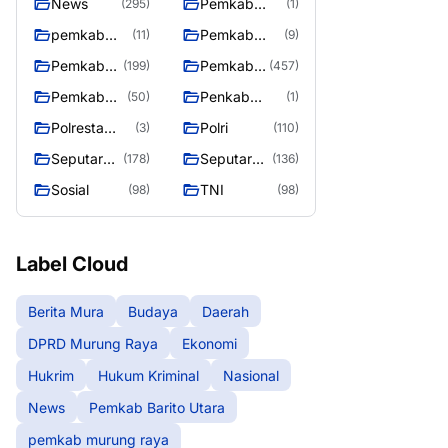
News
Pemkab
(295)
(1)
Barito Utara
pemkab
Pemkab
(11)
(9)
murung
murung raya
Pemkab
Pemkab
(199)
(457)
raya
Murung
Murung
Pemkab
Penkab
(50)
(1)
raya
Raya
Murung
Murung raya
Polresta
Polri
(3)
(110)
Raya 4
Palangka
Seputar
Seputar
(178)
(136)
Raya
Berita
Mura
Sosial
TNI
(98)
(98)
Murung
Seasen 2
Raya
Label Cloud
Berita Mura
Budaya
Daerah
DPRD Murung Raya
Ekonomi
Hukrim
Hukum Kriminal
Nasional
News
Pemkab Barito Utara
pemkab murung raya