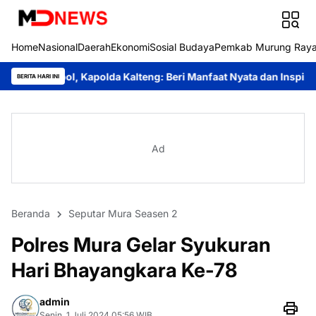
Home
Nasional
Daerah
Ekonomi
Sosial Budaya
Pemkab Murung Ray
 Kapolda Kalteng: Beri Manfaat Nyata dan Inspiratif Bagi Siswa d
BERITA HARI INI
Ad
Beranda
Seputar Mura Seasen 2
Polres Mura Gelar Syukuran
Hari Bhayangkara Ke-78
admin
Senin, 1 Juli 2024 05:56 WIB