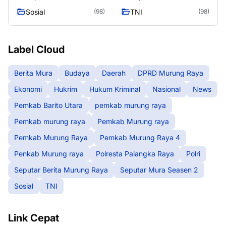
Murung Raya
Seasen 2
Sosial
TNI
(98)
(98)
Label Cloud
Berita Mura
Budaya
Daerah
DPRD Murung Raya
Ekonomi
Hukrim
Hukum Kriminal
Nasional
News
Pemkab Barito Utara
pemkab murung raya
Pemkab murung raya
Pemkab Murung raya
Pemkab Murung Raya
Pemkab Murung Raya 4
Penkab Murung raya
Polresta Palangka Raya
Polri
Seputar Berita Murung Raya
Seputar Mura Seasen 2
Sosial
TNI
Link Cepat