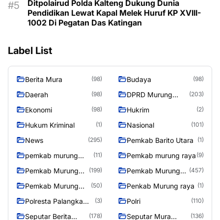
Ditpolairud Polda Kalteng Dukung Dunia
Pendidikan Lewat Kapal Melek Huruf KP XVIII-
1002 Di Pegatan Das Katingan
Label List
Berita Mura
Budaya
(98)
(98)
Daerah
DPRD Murung
(98)
(203)
Raya
Ekonomi
Hukrim
(98)
(2)
Hukum Kriminal
Nasional
(1)
(101)
News
Pemkab Barito Utara
(295)
(1)
pemkab murung
Pemkab murung raya
(11)
(9)
raya
Pemkab Murung
Pemkab Murung
(199)
(457)
raya
Raya
Pemkab Murung
Penkab Murung raya
(50)
(1)
Raya 4
Polresta Palangka
Polri
(3)
(110)
Raya
Seputar Berita
Seputar Mura
(178)
(136)