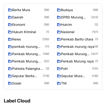
Berita Mura
Budaya
(98)
(98)
Daerah
DPRD Murung
(98)
(203)
Raya
Ekonomi
Hukrim
(98)
(2)
Hukum Kriminal
Nasional
(1)
(101)
News
Pemkab Barito Utara
(295)
(1)
pemkab murung
Pemkab murung raya
(11)
(9)
raya
Pemkab Murung
Pemkab Murung
(199)
(457)
raya
Raya
Pemkab Murung
Penkab Murung raya
(50)
(1)
Raya 4
Polresta Palangka
Polri
(3)
(110)
Raya
Seputar Berita
Seputar Mura
(178)
(136)
Murung Raya
Seasen 2
Sosial
TNI
(98)
(98)
Label Cloud