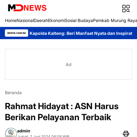
Home
Nasional
Daerah
Ekonomi
Sosial Budaya
Pemkab Murung Ray
l, Kapolda Kalteng: Beri Manfaat Nyata dan Inspiratif Bagi Siswa
BERITA HARI INI
Ad
Beranda
Rahmat Hidayat : ASN Harus
Berikan Pelayanan Terbaik
admin
Jumat, 7 Juni 2024 06:08 WIB