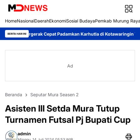
Home
Nasional
Daerah
Ekonomi
Sosial Budaya
Pemkab Murung Ray
rak Cepat Padamkan Karhutla di Kotawaringin Timur
Pemkab M
BERITA HARI INI
Ad
Beranda
Seputar Mura Seasen 2
Asisten III Setda Mura Tutup
Turnamen Futsal Pj Bupati Cup
admin
Minggu, 14 Juli 2024 05:53 WIB