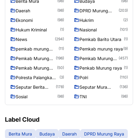
Berita Mura
Budaya
(98)
(98)
Daerah
DPRD Murung
(98)
(203)
Raya
Ekonomi
Hukrim
(98)
(2)
Hukum Kriminal
Nasional
(1)
(101)
News
Pemkab Barito Utara
(294)
(1)
pemkab murung
Pemkab murung raya
(11)
(9)
raya
Pemkab Murung
Pemkab Murung
(196)
(457)
raya
Raya
Pemkab Murung
Penkab Murung raya
(50)
(1)
Raya 4
Polresta Palangka
Polri
(3)
(110)
Raya
Seputar Berita
Seputar Mura
(178)
(136)
Murung Raya
Seasen 2
Sosial
TNI
(98)
(98)
Label Cloud
Berita Mura
Budaya
Daerah
DPRD Murung Raya