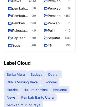
News
Pemkab
(295)
(1)
Barito Utara
pemkab
Pemkab
(11)
(9)
murung
murung raya
Pemkab
Pemkab
(199)
(457)
raya
Murung
Murung
Pemkab
Penkab
(50)
(1)
raya
Raya
Murung
Murung raya
Polresta
Polri
(3)
(110)
Raya 4
Palangka
Seputar
Seputar
(178)
(136)
Raya
Berita
Mura
Sosial
TNI
(98)
(98)
Murung
Seasen 2
Raya
Label Cloud
Berita Mura
Budaya
Daerah
DPRD Murung Raya
Ekonomi
Hukrim
Hukum Kriminal
Nasional
News
Pemkab Barito Utara
pemkab murung raya