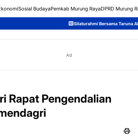
Ekonomi
Sosial Budaya
Pemkab Murung Raya
DPRD Murung R
Silaturahmi Bersama Taruna Akpol, Kapolda Kalteng: 
Ad
i Rapat Pengendalian
emendagri