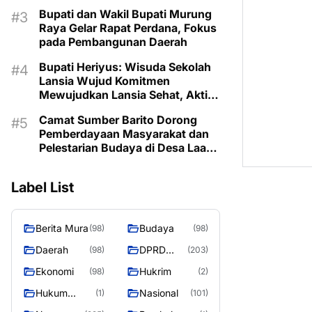
Prioritaskan Program Sesuai
Bupati dan Wakil Bupati Murung
Kebutuhan
Raya Gelar Rapat Perdana, Fokus
pada Pembangunan Daerah
Bupati Heriyus: Wisuda Sekolah
Lansia Wujud Komitmen
Mewujudkan Lansia Sehat, Aktif,
dan Bermartabat
Camat Sumber Barito Dorong
Pemberdayaan Masyarakat dan
Pelestarian Budaya di Desa Laas
Baru
Label List
Berita Mura
Budaya
(98)
(98)
Daerah
DPRD
(98)
(203)
Murung
Ekonomi
Hukrim
(98)
(2)
Raya
Hukum
Nasional
(1)
(101)
Kriminal