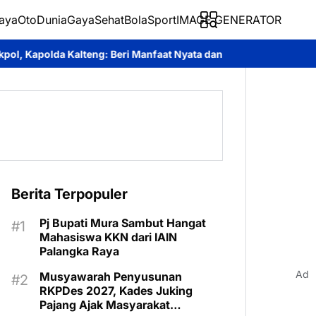
aya
Oto
Dunia
Gaya
Sehat
BolaSport
IMAGE GENERATOR
Beri Manfaat Nyata dan Inspiratif Bagi Siswa di Sekolah Rakyat
Berita Terpopuler
Pj Bupati Mura Sambut Hangat
Mahasiswa KKN dari IAIN
Palangka Raya
Ad
Musyawarah Penyusunan
RKPDes 2027, Kades Juking
Pajang Ajak Masyarakat