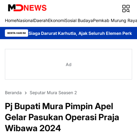
Home
Nasional
Daerah
Ekonomi
Sosial Budaya
Pemkab Murung Ray
a Darurat Karhutla, Ajak Seluruh Elemen Perkuat Pencegahan
P
BERITA HARI INI
Ad
Beranda
Seputar Mura Seasen 2
Pj Bupati Mura Pimpin Apel
Gelar Pasukan Operasi Praja
Wibawa 2024