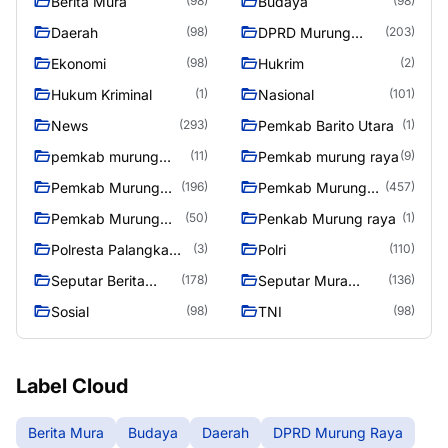
Berita Mura
Budaya
(98)
(98)
Daerah
DPRD Murung
(98)
(203)
Raya
Ekonomi
Hukrim
(98)
(2)
Hukum Kriminal
Nasional
(1)
(101)
News
Pemkab Barito Utara
(293)
(1)
pemkab murung
Pemkab murung raya
(11)
(9)
raya
Pemkab Murung
Pemkab Murung
(196)
(457)
raya
Raya
Pemkab Murung
Penkab Murung raya
(50)
(1)
Raya 4
Polresta Palangka
Polri
(3)
(110)
Raya
Seputar Berita
Seputar Mura
(178)
(136)
Murung Raya
Seasen 2
Sosial
TNI
(98)
(98)
Label Cloud
Berita Mura
Budaya
Daerah
DPRD Murung Raya