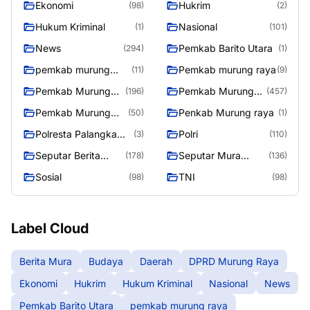
Ekonomi
Hukrim
(98)
(2)
Hukum Kriminal
Nasional
(1)
(101)
News
Pemkab Barito Utara
(294)
(1)
pemkab murung
Pemkab murung raya
(11)
(9)
raya
Pemkab Murung
Pemkab Murung
(196)
(457)
raya
Raya
Pemkab Murung
Penkab Murung raya
(50)
(1)
Raya 4
Polresta Palangka
Polri
(3)
(110)
Raya
Seputar Berita
Seputar Mura
(178)
(136)
Murung Raya
Seasen 2
Sosial
TNI
(98)
(98)
Label Cloud
Berita Mura
Budaya
Daerah
DPRD Murung Raya
Ekonomi
Hukrim
Hukum Kriminal
Nasional
News
Pemkab Barito Utara
pemkab murung raya