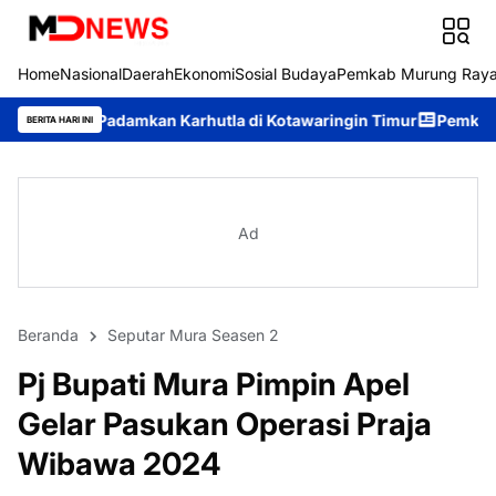
Home
Nasional
Daerah
Ekonomi
Sosial Budaya
Pemkab Murung Ray
mkan Karhutla di Kotawaringin Timur
Pemkab Murung Raya Teta
BERITA HARI INI
Ad
Beranda
Seputar Mura Seasen 2
Pj Bupati Mura Pimpin Apel
Gelar Pasukan Operasi Praja
Wibawa 2024