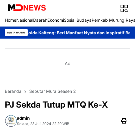
Home
Nasional
Daerah
Ekonomi
Sosial Budaya
Pemkab Murung Ray
a Kalteng: Beri Manfaat Nyata dan Inspiratif Bagi Siswa di Sekola
BERITA HARI INI
Ad
Beranda
Seputar Mura Seasen 2
PJ Sekda Tutup MTQ Ke-X
admin
Selasa, 23 Juli 2024 22:29 WIB