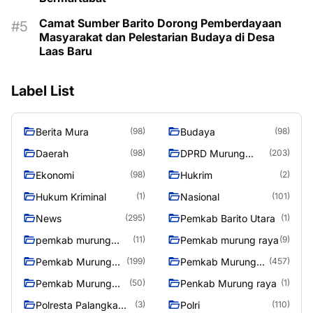
Camat Sumber Barito Dorong Pemberdayaan
Masyarakat dan Pelestarian Budaya di Desa
Laas Baru
Label List
Berita Mura
Budaya
(98)
(98)
Daerah
DPRD Murung
(98)
(203)
Raya
Ekonomi
Hukrim
(98)
(2)
Hukum Kriminal
Nasional
(1)
(101)
News
Pemkab Barito Utara
(295)
(1)
pemkab murung
Pemkab murung raya
(11)
(9)
raya
Pemkab Murung
Pemkab Murung
(199)
(457)
raya
Raya
Pemkab Murung
Penkab Murung raya
(50)
(1)
Raya 4
Polresta Palangka
Polri
(3)
(110)