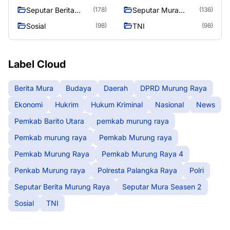
Raya
Seputar Berita
Seputar Mura
(178)
(136)
Murung Raya
Seasen 2
Sosial
TNI
(98)
(98)
Label Cloud
Berita Mura
Budaya
Daerah
DPRD Murung Raya
Ekonomi
Hukrim
Hukum Kriminal
Nasional
News
Pemkab Barito Utara
pemkab murung raya
Pemkab murung raya
Pemkab Murung raya
Pemkab Murung Raya
Pemkab Murung Raya 4
Penkab Murung raya
Polresta Palangka Raya
Polri
Seputar Berita Murung Raya
Seputar Mura Seasen 2
Sosial
TNI