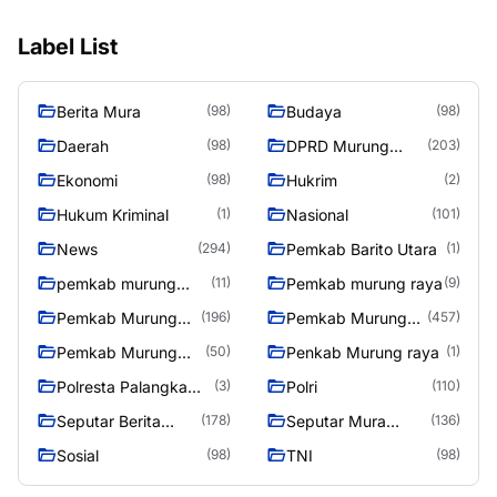
Label List
Berita Mura
Budaya
(98)
(98)
Daerah
DPRD Murung
(98)
(203)
Raya
Ekonomi
Hukrim
(98)
(2)
Hukum Kriminal
Nasional
(1)
(101)
News
Pemkab Barito Utara
(294)
(1)
pemkab murung
Pemkab murung raya
(11)
(9)
raya
Pemkab Murung
Pemkab Murung
(196)
(457)
raya
Raya
Pemkab Murung
Penkab Murung raya
(50)
(1)
Raya 4
Polresta Palangka
Polri
(3)
(110)
Raya
Seputar Berita
Seputar Mura
(178)
(136)
Murung Raya
Seasen 2
Sosial
TNI
(98)
(98)