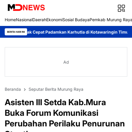
Home
Nasional
Daerah
Ekonomi
Sosial Budaya
Pemkab Murung Ray
t Padamkan Karhutla di Kotawaringin Timur
Pemkab Murung Ra
BERITA HARI INI
Ad
Beranda
Seputar Berita Murung Raya
Asisten III Setda Kab.Mura
Buka Forum Komunikasi
Perubahan Perilaku Penurunan