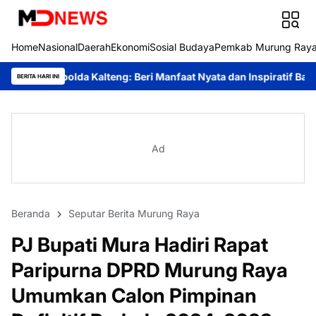
Home
Nasional
Daerah
Ekonomi
Sosial Budaya
Pemkab Murung Ray
lteng: Beri Manfaat Nyata dan Inspiratif Bagi Siswa di Sekolah R
BERITA HARI INI
Ad
Beranda
Seputar Berita Murung Raya
PJ Bupati Mura Hadiri Rapat
Paripurna DPRD Murung Raya
Umumkan Calon Pimpinan