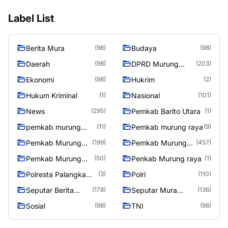
Label List
Berita Mura
Budaya
(98)
(98)
Daerah
DPRD Murung
(98)
(203)
Raya
Ekonomi
Hukrim
(98)
(2)
Hukum Kriminal
Nasional
(1)
(101)
News
Pemkab Barito Utara
(295)
(1)
pemkab murung
Pemkab murung raya
(11)
(9)
raya
Pemkab Murung
Pemkab Murung
(199)
(457)
raya
Raya
Pemkab Murung
Penkab Murung raya
(50)
(1)
Raya 4
Polresta Palangka
Polri
(3)
(110)
Raya
Seputar Berita
Seputar Mura
(178)
(136)
Murung Raya
Seasen 2
Sosial
TNI
(98)
(98)