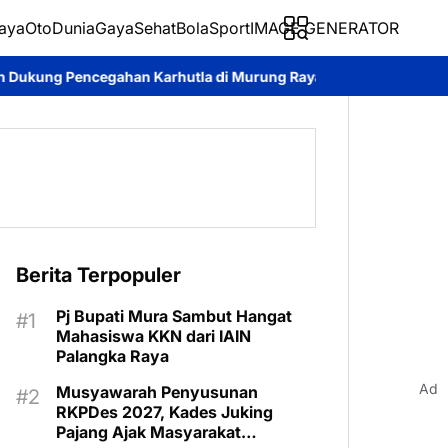
aya
Oto
Dunia
Gaya
Sehat
BolaSport
IMAGE GENERATOR
arhutla di Murung Raya
Wabup Rahmanto Pimpin Apel Siaga Da
 Raya
Polri
Seputar Berita Murung Raya
Sosial
TNI
Berita Terpopuler
Pj Bupati Mura Sambut Hangat
Mahasiswa KKN dari IAIN
Palangka Raya
Ad
Musyawarah Penyusunan
RKPDes 2027, Kades Juking
Pajang Ajak Masyarakat