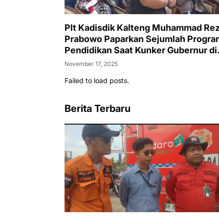
Plt Kadisdik Kalteng Muhammad Re
Prabowo Paparkan Sejumlah Progra
Pendidikan Saat Kunker Gubernur di
SMAN 1 Puruk Cahu
November 17, 2025
Failed to load posts.
Berita Terbaru