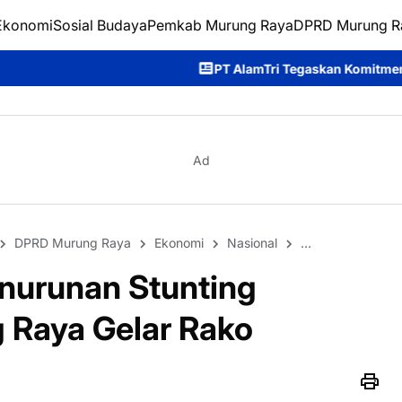
Ekonomi
Sosial Budaya
Pemkab Murung Raya
DPRD Murung R
PT AlamTri Tegaskan Komitmen Dukung Pencegahan K
Ad
DPRD Murung Raya
Ekonomi
Nasional
Pemkab Murung
nurunan Stunting
 Raya Gelar Rako