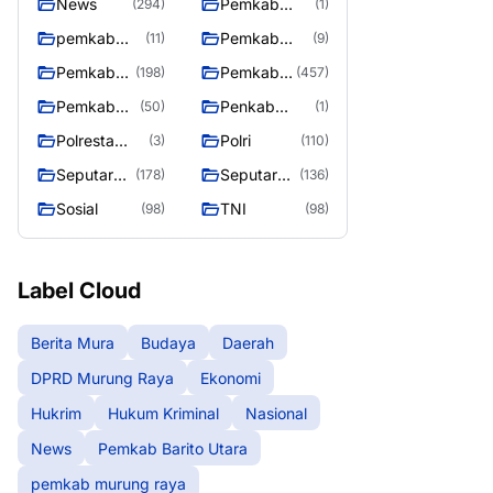
News
Pemkab
(294)
(1)
Barito Utara
pemkab
Pemkab
(11)
(9)
murung
murung raya
Pemkab
Pemkab
(198)
(457)
raya
Murung
Murung
Pemkab
Penkab
(50)
(1)
raya
Raya
Murung
Murung raya
Polresta
Polri
(3)
(110)
Raya 4
Palangka
Seputar
Seputar
(178)
(136)
Raya
Berita
Mura
Sosial
TNI
(98)
(98)
Murung
Seasen 2
Raya
Label Cloud
Berita Mura
Budaya
Daerah
DPRD Murung Raya
Ekonomi
Hukrim
Hukum Kriminal
Nasional
News
Pemkab Barito Utara
pemkab murung raya