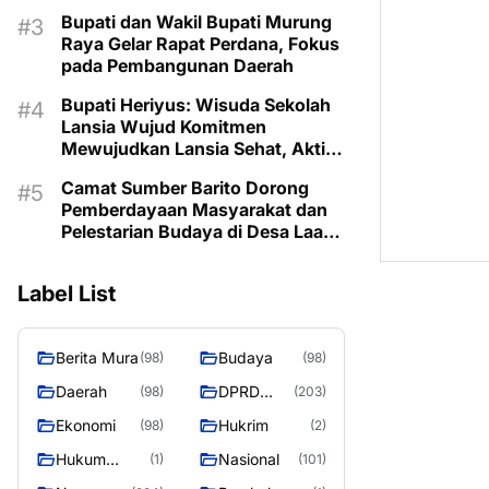
Prioritaskan Program Sesuai
Bupati dan Wakil Bupati Murung
Kebutuhan
Raya Gelar Rapat Perdana, Fokus
pada Pembangunan Daerah
Bupati Heriyus: Wisuda Sekolah
Lansia Wujud Komitmen
Mewujudkan Lansia Sehat, Aktif,
dan Bermartabat
Camat Sumber Barito Dorong
Pemberdayaan Masyarakat dan
Pelestarian Budaya di Desa Laas
Baru
Label List
Berita Mura
Budaya
(98)
(98)
Daerah
DPRD
(98)
(203)
Murung
Ekonomi
Hukrim
(98)
(2)
Raya
Hukum
Nasional
(1)
(101)
Kriminal