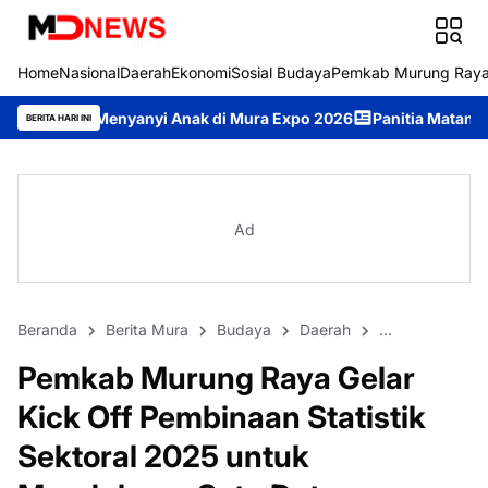
Home
Nasional
Daerah
Ekonomi
Sosial Budaya
Pemkab Murung Ray
anyi Anak di Mura Expo 2026
Panitia Matangkan Persiapan Ra
BERITA HARI INI
Ad
Beranda
Berita Mura
Budaya
Daerah
DPRD Murung 
Pemkab Murung Raya Gelar
Kick Off Pembinaan Statistik
Sektoral 2025 untuk