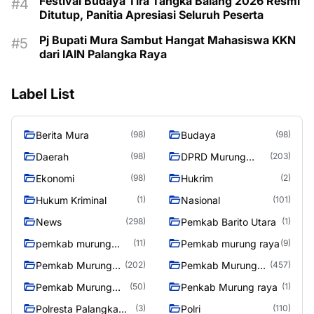
Festival Budaya Tira Tangka Balang 2026 Resmi
Ditutup, Panitia Apresiasi Seluruh Peserta
Pj Bupati Mura Sambut Hangat Mahasiswa KKN
dari IAIN Palangka Raya
Label List
Berita Mura
Budaya
(98)
(98)
Daerah
DPRD Murung
(98)
(203)
Raya
Ekonomi
Hukrim
(98)
(2)
Hukum Kriminal
Nasional
(1)
(101)
News
Pemkab Barito Utara
(298)
(1)
pemkab murung
Pemkab murung raya
(11)
(9)
raya
Pemkab Murung
Pemkab Murung
(202)
(457)
raya
Raya
Pemkab Murung
Penkab Murung raya
(50)
(1)
Raya 4
Polresta Palangka
Polri
(3)
(110)