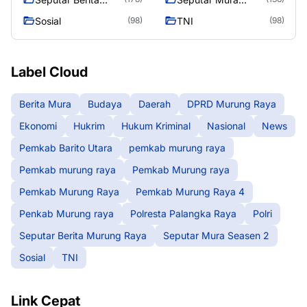
Murung Raya
Seasen 2
Sosial
TNI
(98)
(98)
Label Cloud
Berita Mura
Budaya
Daerah
DPRD Murung Raya
Ekonomi
Hukrim
Hukum Kriminal
Nasional
News
Pemkab Barito Utara
pemkab murung raya
Pemkab murung raya
Pemkab Murung raya
Pemkab Murung Raya
Pemkab Murung Raya 4
Penkab Murung raya
Polresta Palangka Raya
Polri
Seputar Berita Murung Raya
Seputar Mura Seasen 2
Sosial
TNI
Link Cepat