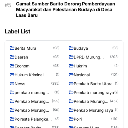
Camat Sumber Barito Dorong Pemberdayaan
Masyarakat dan Pelestarian Budaya di Desa
Laas Baru
Label List
Berita Mura
Budaya
(98)
(98)
Daerah
DPRD Murung
(98)
(203)
Raya
Ekonomi
Hukrim
(98)
(2)
Hukum Kriminal
Nasional
(1)
(101)
News
Pemkab Barito Utara
(295)
(1)
pemkab murung
Pemkab murung raya
(11)
(9)
raya
Pemkab Murung
Pemkab Murung
(199)
(457)
raya
Raya
Pemkab Murung
Penkab Murung raya
(50)
(1)
Raya 4
Polresta Palangka
Polri
(3)
(110)
Raya
Seputar Berita
Seputar Mura
(178)
(136)