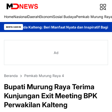
Home
Nasional
Daerah
Ekonomi
Sosial Budaya
Pemkab Murung Ray
lteng: Beri Manfaat Nyata dan Inspiratif Bagi Siswa di Sekolah R
BERITA HARI INI
Ad
Beranda
Pemkab Murung Raya 4
Bupati Murung Raya Terima
Kunjungan Exit Meeting BPK
Perwakilan Kalteng