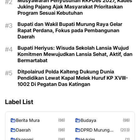
Musyawarah Penyusunan RKPDes 2027, Kades
Juking Pajang Ajak Masyarakat Prioritaskan
Program Sesuai Kebutuhan
Bupati dan Wakil Bupati Murung Raya Gelar
Rapat Perdana, Fokus pada Pembangunan
Daerah
Bupati Heriyus: Wisuda Sekolah Lansia Wujud
Komitmen Mewujudkan Lansia Sehat, Aktif, dan
Bermartabat
Ditpolairud Polda Kalteng Dukung Dunia
Pendidikan Lewat Kapal Melek Huruf KP XVIII-
1002 Di Pegatan Das Katingan
Label List
Berita Mura
Budaya
(98)
(98)
Daerah
DPRD Murung
(98)
(203)
Raya
Ekonomi
Hukrim
(98)
(2)