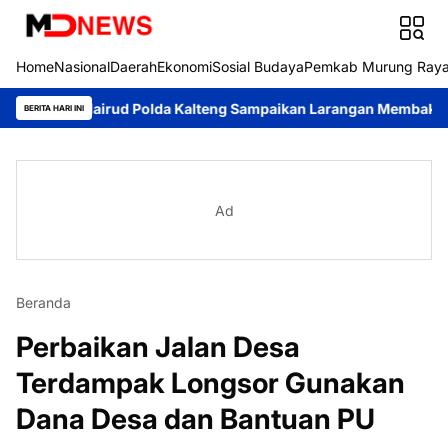
Home
Nasional
Daerah
Ekonomi
Sosial Budaya
Pemkab Murung Ray
polairud Polda Kalteng Sampaikan Larangan Membakar Hutan dan
BERITA HARI INI
Ad
Beranda
Perbaikan Jalan Desa
Terdampak Longsor Gunakan
Dana Desa dan Bantuan PU