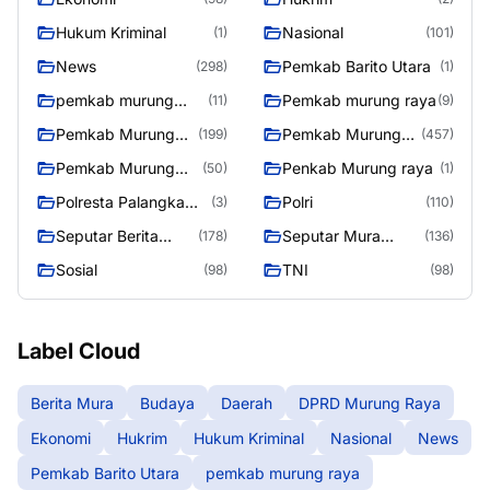
Hukum Kriminal
Nasional
(1)
(101)
News
Pemkab Barito Utara
(298)
(1)
pemkab murung
Pemkab murung raya
(11)
(9)
raya
Pemkab Murung
Pemkab Murung
(199)
(457)
raya
Raya
Pemkab Murung
Penkab Murung raya
(50)
(1)
Raya 4
Polresta Palangka
Polri
(3)
(110)
Raya
Seputar Berita
Seputar Mura
(178)
(136)
Murung Raya
Seasen 2
Sosial
TNI
(98)
(98)
Label Cloud
Berita Mura
Budaya
Daerah
DPRD Murung Raya
Ekonomi
Hukrim
Hukum Kriminal
Nasional
News
Pemkab Barito Utara
pemkab murung raya