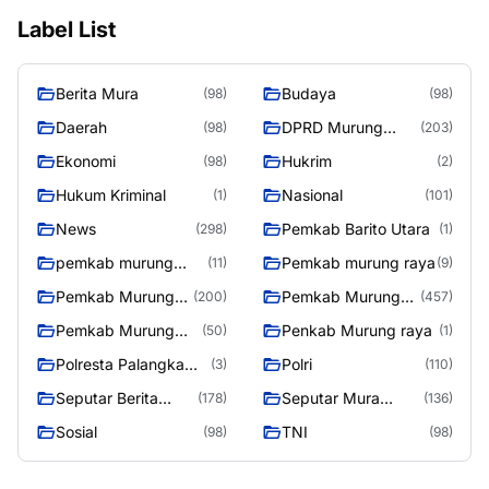
Label List
Berita Mura
Budaya
(98)
(98)
Daerah
DPRD Murung
(98)
(203)
Raya
Ekonomi
Hukrim
(98)
(2)
Hukum Kriminal
Nasional
(1)
(101)
News
Pemkab Barito Utara
(298)
(1)
pemkab murung
Pemkab murung raya
(11)
(9)
raya
Pemkab Murung
Pemkab Murung
(200)
(457)
raya
Raya
Pemkab Murung
Penkab Murung raya
(50)
(1)
Raya 4
Polresta Palangka
Polri
(3)
(110)
Raya
Seputar Berita
Seputar Mura
(178)
(136)
Murung Raya
Seasen 2
Sosial
TNI
(98)
(98)