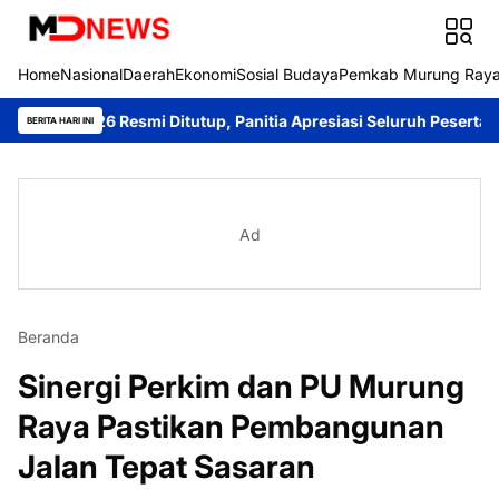
Home
Nasional
Daerah
Ekonomi
Sosial Budaya
Pemkab Murung Ray
026 Resmi Ditutup, Panitia Apresiasi Seluruh Peserta
Sambangi 
BERITA HARI INI
Ad
Beranda
Sinergi Perkim dan PU Murung
Raya Pastikan Pembangunan
Jalan Tepat Sasaran