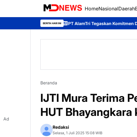
Home
Nasional
Daerah
PT AlamTri Tegaskan Komitmen Dukung Pencegahan
BERITA HARI INI
Beranda
IJTI Mura Terima 
HUT Bhayangkara 
Ad
Redaksi
Selasa, 1 Juli 2025 15:08 WIB