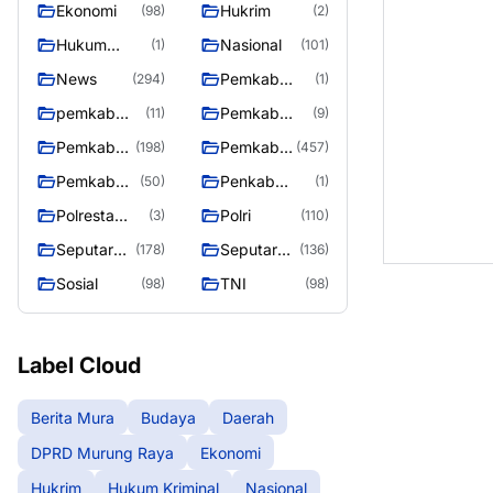
Ekonomi
Hukrim
(98)
(2)
Raya
Hukum
Nasional
(1)
(101)
Kriminal
News
Pemkab
(294)
(1)
Barito Utara
pemkab
Pemkab
(11)
(9)
murung
murung raya
Pemkab
Pemkab
(198)
(457)
raya
Murung
Murung
Pemkab
Penkab
(50)
(1)
raya
Raya
Murung
Murung raya
Polresta
Polri
(3)
(110)
Raya 4
Palangka
Seputar
Seputar
(178)
(136)
Raya
Berita
Mura
Sosial
TNI
(98)
(98)
Murung
Seasen 2
Raya
Label Cloud
Berita Mura
Budaya
Daerah
DPRD Murung Raya
Ekonomi
Hukrim
Hukum Kriminal
Nasional