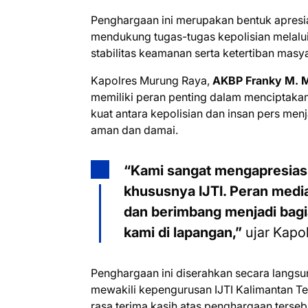
Penghargaan ini merupakan bentuk apresia
mendukung tugas-tugas kepolisian melalui
stabilitas keamanan serta ketertiban mas
Kapolres Murung Raya,
AKBP Franky M. M
memiliki peran penting dalam menciptakan
kuat antara kepolisian dan insan pers men
aman dan damai.
“Kami sangat mengapresiasi k
khususnya IJTI. Peran med
dan berimbang menjadi bag
kami di lapangan,”
ujar Kapol
Penghargaan ini diserahkan secara langsu
mewakili kepengurusan IJTI Kalimantan Te
rasa terima kasih atas penghargaan terse