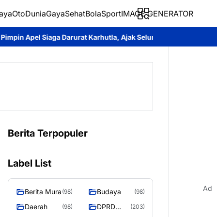
aya
Oto
Dunia
Gaya
Sehat
BolaSport
IMAGE GENERATOR
Darurat Karhutla, Ajak Seluruh Elemen Perkuat Pencegahan
Bri
Berita Terpopuler
Label List
Ad
Berita Mura
Budaya
(98)
(98)
Daerah
DPRD
(98)
(203)
Murung