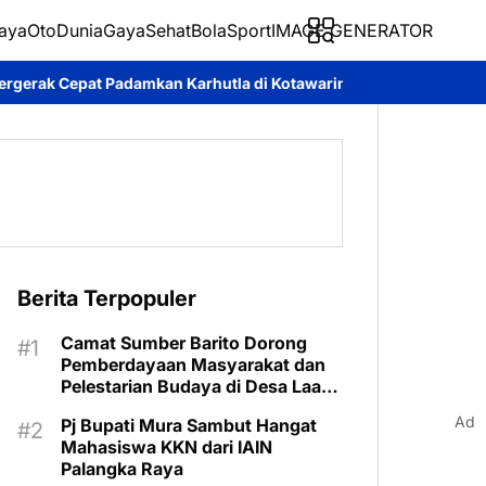
aya
Oto
Dunia
Gaya
Sehat
BolaSport
IMAGE GENERATOR
Karhutla di Kotawaringin Timur
Pemkab Murung Raya Tetapkan 
Berita Terpopuler
Camat Sumber Barito Dorong
Pemberdayaan Masyarakat dan
Pelestarian Budaya di Desa Laas
Baru
Ad
Pj Bupati Mura Sambut Hangat
Mahasiswa KKN dari IAIN
Palangka Raya