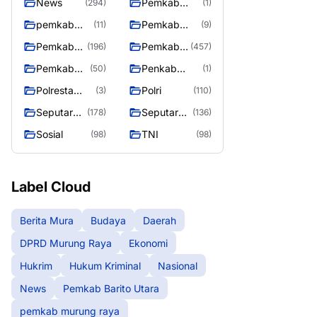
News
Pemkab
(294)
(1)
Barito Utara
pemkab
Pemkab
(11)
(9)
murung
murung raya
Pemkab
Pemkab
(196)
(457)
raya
Murung
Murung
Pemkab
Penkab
(50)
(1)
raya
Raya
Murung
Murung raya
Polresta
Polri
(3)
(110)
Raya 4
Palangka
Seputar
Seputar
(178)
(136)
Raya
Berita
Mura
Sosial
TNI
(98)
(98)
Murung
Seasen 2
Raya
Label Cloud
Berita Mura
Budaya
Daerah
DPRD Murung Raya
Ekonomi
Hukrim
Hukum Kriminal
Nasional
News
Pemkab Barito Utara
pemkab murung raya