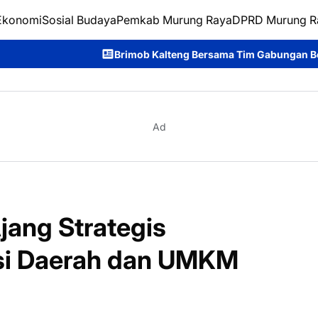
Ekonomi
Sosial Budaya
Pemkab Murung Raya
DPRD Murung R
Brimob Kalteng Bersama Tim Gabungan Bergerak Cepat Padamkan 
Ad
jang Strategis
si Daerah dan UMKM