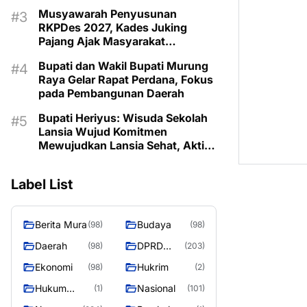
Musyawarah Penyusunan
RKPDes 2027, Kades Juking
Pajang Ajak Masyarakat
Prioritaskan Program Sesuai
Bupati dan Wakil Bupati Murung
Kebutuhan
Raya Gelar Rapat Perdana, Fokus
pada Pembangunan Daerah
Bupati Heriyus: Wisuda Sekolah
Lansia Wujud Komitmen
Mewujudkan Lansia Sehat, Aktif,
dan Bermartabat
Label List
Berita Mura
Budaya
(98)
(98)
Daerah
DPRD
(98)
(203)
Murung
Ekonomi
Hukrim
(98)
(2)
Raya
Hukum
Nasional
(1)
(101)
Kriminal