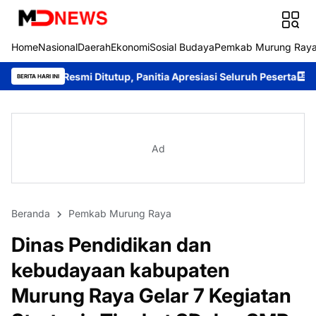
Home
Nasional
Daerah
Ekonomi
Sosial Budaya
Pemkab Murung Ray
i Ditutup, Panitia Apresiasi Seluruh Peserta
Sambangi Warga D
BERITA HARI INI
Ad
Beranda
Pemkab Murung Raya
Dinas Pendidikan dan
kebudayaan kabupaten
Murung Raya Gelar 7 Kegiatan