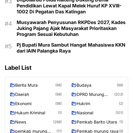
Pendidikan Lewat Kapal Melek Huruf KP XVIII-
1002 Di Pegatan Das Katingan
Musyawarah Penyusunan RKPDes 2027, Kades
Juking Pajang Ajak Masyarakat Prioritaskan
Program Sesuai Kebutuhan
Pj Bupati Mura Sambut Hangat Mahasiswa KKN
dari IAIN Palangka Raya
Label List
Berita Mura
Budaya
(98)
(98)
Daerah
DPRD Murung
(98)
(203)
Raya
Ekonomi
Hukrim
(98)
(2)
Hukum Kriminal
Nasional
(1)
(101)
News
Pemkab Barito Utara
(298)
(1)
pemkab murung
Pemkab murung raya
(11)
(9)