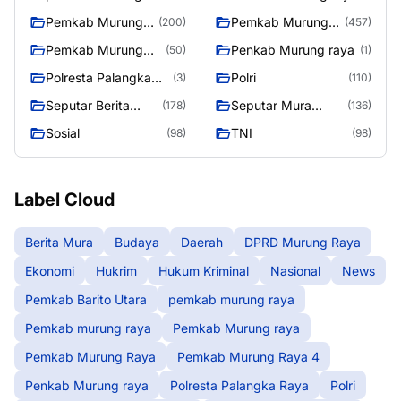
raya
Pemkab Murung
Pemkab Murung
(200)
(457)
raya
Raya
Pemkab Murung
Penkab Murung raya
(50)
(1)
Raya 4
Polresta Palangka
Polri
(3)
(110)
Raya
Seputar Berita
Seputar Mura
(178)
(136)
Murung Raya
Seasen 2
Sosial
TNI
(98)
(98)
Label Cloud
Berita Mura
Budaya
Daerah
DPRD Murung Raya
Ekonomi
Hukrim
Hukum Kriminal
Nasional
News
Pemkab Barito Utara
pemkab murung raya
Pemkab murung raya
Pemkab Murung raya
Pemkab Murung Raya
Pemkab Murung Raya 4
Penkab Murung raya
Polresta Palangka Raya
Polri