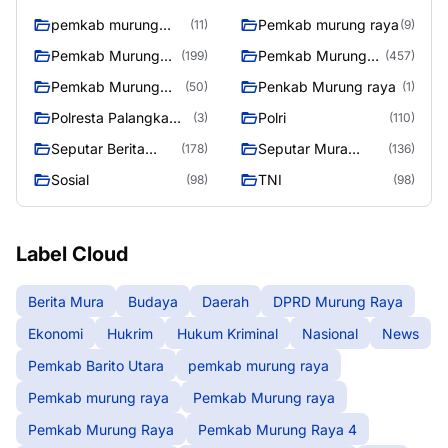
pemkab murung
Pemkab murung raya
(11)
(9)
raya
Pemkab Murung
Pemkab Murung
(199)
(457)
raya
Raya
Pemkab Murung
Penkab Murung raya
(50)
(1)
Raya 4
Polresta Palangka
Polri
(3)
(110)
Raya
Seputar Berita
Seputar Mura
(178)
(136)
Murung Raya
Seasen 2
Sosial
TNI
(98)
(98)
Label Cloud
Berita Mura
Budaya
Daerah
DPRD Murung Raya
Ekonomi
Hukrim
Hukum Kriminal
Nasional
News
Pemkab Barito Utara
pemkab murung raya
Pemkab murung raya
Pemkab Murung raya
Pemkab Murung Raya
Pemkab Murung Raya 4