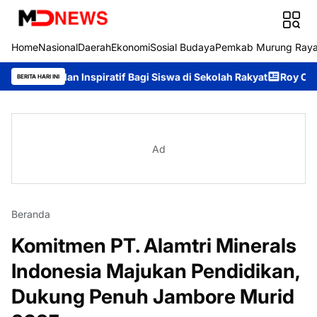
Home
Nasional
Daerah
Ekonomi
Sosial Budaya
Pemkab Murung Ray
an Inspiratif Bagi Siswa di Sekolah Rakyat
Roy Chahyadi: Mura
BERITA HARI INI
Ad
Beranda
Komitmen PT. Alamtri Minerals
Indonesia Majukan Pendidikan,
Dukung Penuh Jambore Murid