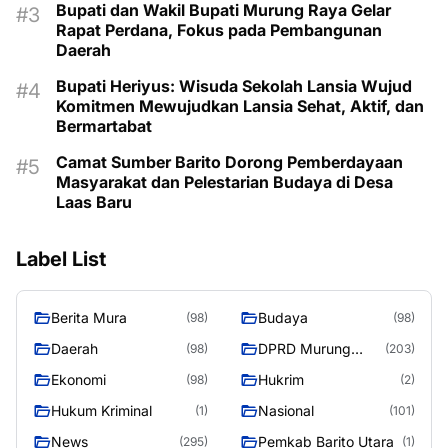
Bupati dan Wakil Bupati Murung Raya Gelar
Rapat Perdana, Fokus pada Pembangunan
Daerah
Bupati Heriyus: Wisuda Sekolah Lansia Wujud
Komitmen Mewujudkan Lansia Sehat, Aktif, dan
Bermartabat
Camat Sumber Barito Dorong Pemberdayaan
Masyarakat dan Pelestarian Budaya di Desa
Laas Baru
Label List
Berita Mura
Budaya
(98)
(98)
Daerah
DPRD Murung
(98)
(203)
Raya
Ekonomi
Hukrim
(98)
(2)
Hukum Kriminal
Nasional
(1)
(101)
News
Pemkab Barito Utara
(295)
(1)