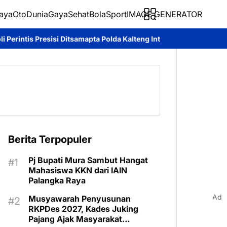
aya
Oto
Dunia
Gaya
Sehat
BolaSport
IMAGE GENERATOR
Ditsamapta Polda Kalteng Intensifkan Patroli Harkamtibmas
Sila
Berita Terpopuler
Pj Bupati Mura Sambut Hangat
Mahasiswa KKN dari IAIN
Palangka Raya
Ad
Musyawarah Penyusunan
RKPDes 2027, Kades Juking
Pajang Ajak Masyarakat