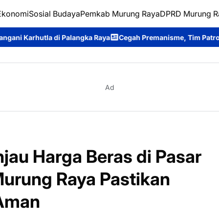
Ekonomi
Sosial Budaya
Pemkab Murung Raya
DPRD Murung R
Palangka Raya
Cegah Premanisme, Tim Patroli Perintis Presisi 
Ad
jau Harga Beras di Pasar
s Murung Raya Pastikan
 Aman