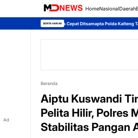
Home
Nasional
Daerah
n
Respons Cepat Ditsamapta Polda Kalteng Tangani Karhutla di 
BERITA HARI INI
Beranda
Aiptu Kuswandi Tin
Pelita Hilir, Polre
Ad
Stabilitas Pangan