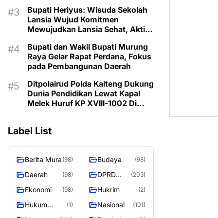
Prioritaskan Program Sesuai
Bupati Heriyus: Wisuda Sekolah
Kebutuhan
Lansia Wujud Komitmen
Mewujudkan Lansia Sehat, Aktif,
dan Bermartabat
Bupati dan Wakil Bupati Murung
Raya Gelar Rapat Perdana, Fokus
pada Pembangunan Daerah
Ditpolairud Polda Kalteng Dukung
Dunia Pendidikan Lewat Kapal
Melek Huruf KP XVIII-1002 Di
Pegatan Das Katingan
Label List
Berita Mura
Budaya
(98)
(98)
Daerah
DPRD
(98)
(203)
Murung
Ekonomi
Hukrim
(98)
(2)
Raya
Hukum
Nasional
(1)
(101)
Kriminal