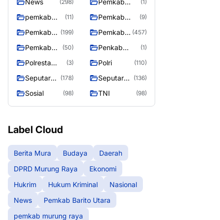
News
Pemkab
(298)
(1)
Barito Utara
pemkab
Pemkab
(11)
(9)
murung
murung raya
Pemkab
Pemkab
(199)
(457)
raya
Murung
Murung
Pemkab
Penkab
(50)
(1)
raya
Raya
Murung
Murung raya
Polresta
Polri
(3)
(110)
Raya 4
Palangka
Seputar
Seputar
(178)
(136)
Raya
Berita
Mura
Sosial
TNI
(98)
(98)
Murung
Seasen 2
Raya
Label Cloud
Berita Mura
Budaya
Daerah
DPRD Murung Raya
Ekonomi
Hukrim
Hukum Kriminal
Nasional
News
Pemkab Barito Utara
pemkab murung raya