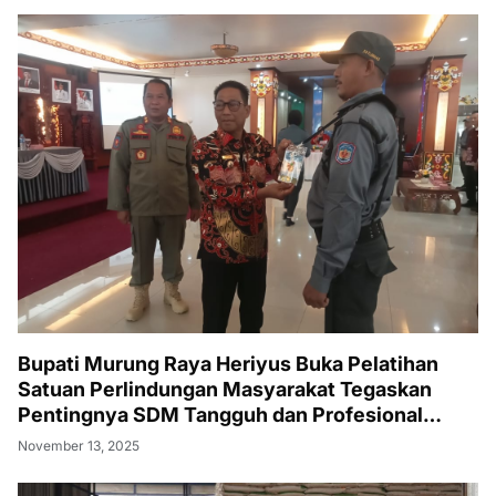
Bupati Murung Raya Heriyus Buka Pelatihan
Satuan Perlindungan Masyarakat Tegaskan
Pentingnya SDM Tangguh dan Profesional
Hadapi Tantangan Keamanan Daerah
November 13, 2025