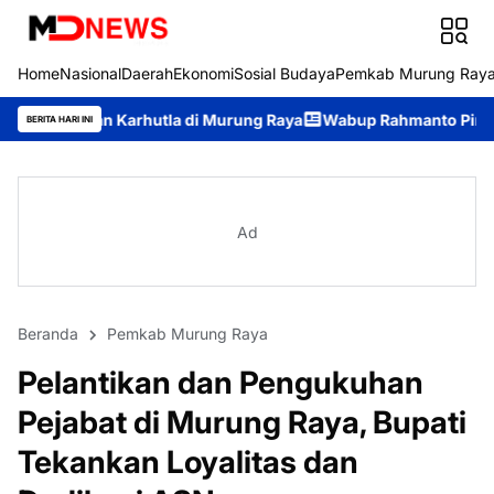
Home
Nasional
Daerah
Ekonomi
Sosial Budaya
Pemkab Murung Ray
rhutla di Murung Raya
Wabup Rahmanto Pimpin Apel Siaga Daru
BERITA HARI INI
Ad
Beranda
Pemkab Murung Raya
Pelantikan dan Pengukuhan
Pejabat di Murung Raya, Bupati
Tekankan Loyalitas dan