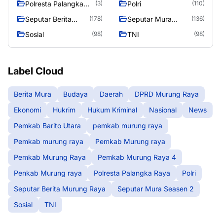
Polresta Palangka
Polri
(3)
(110)
Raya
Seputar Berita
Seputar Mura
(178)
(136)
Murung Raya
Seasen 2
Sosial
TNI
(98)
(98)
Label Cloud
Berita Mura
Budaya
Daerah
DPRD Murung Raya
Ekonomi
Hukrim
Hukum Kriminal
Nasional
News
Pemkab Barito Utara
pemkab murung raya
Pemkab murung raya
Pemkab Murung raya
Pemkab Murung Raya
Pemkab Murung Raya 4
Penkab Murung raya
Polresta Palangka Raya
Polri
Seputar Berita Murung Raya
Seputar Mura Seasen 2
Sosial
TNI