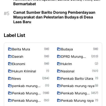
Bermartabat
Camat Sumber Barito Dorong Pemberdayaan
Masyarakat dan Pelestarian Budaya di Desa
Laas Baru
Label List
Berita Mura
Budaya
(98)
(98)
Daerah
DPRD Murung
(98)
(203)
Raya
Ekonomi
Hukrim
(98)
(2)
Hukum Kriminal
Nasional
(1)
(101)
News
Pemkab Barito Utara
(294)
(1)
pemkab murung
Pemkab murung raya
(11)
(9)
raya
Pemkab Murung
Pemkab Murung
(198)
(457)
raya
Raya
Pemkab Murung
Penkab Murung raya
(50)
(1)
Raya 4