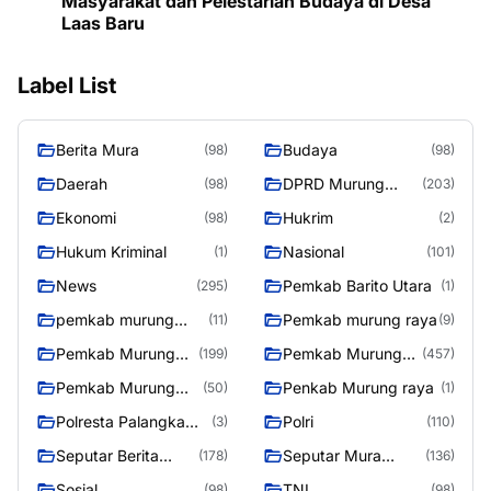
Masyarakat dan Pelestarian Budaya di Desa
Laas Baru
Label List
Berita Mura
Budaya
(98)
(98)
Daerah
DPRD Murung
(98)
(203)
Raya
Ekonomi
Hukrim
(98)
(2)
Hukum Kriminal
Nasional
(1)
(101)
News
Pemkab Barito Utara
(295)
(1)
pemkab murung
Pemkab murung raya
(11)
(9)
raya
Pemkab Murung
Pemkab Murung
(199)
(457)
raya
Raya
Pemkab Murung
Penkab Murung raya
(50)
(1)
Raya 4
Polresta Palangka
Polri
(3)
(110)
Raya
Seputar Berita
Seputar Mura
(178)
(136)
Murung Raya
Seasen 2
Sosial
TNI
(98)
(98)