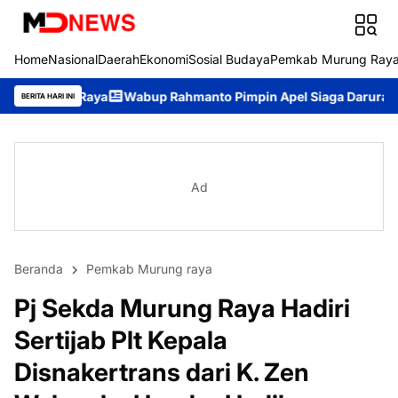
Home
Nasional
Daerah
Ekonomi
Sosial Budaya
Pemkab Murung Ray
Wabup Rahmanto Pimpin Apel Siaga Darurat Karhutla, Ajak Se
BERITA HARI INI
Ad
Beranda
Pemkab Murung raya
Pj Sekda Murung Raya Hadiri
Sertijab Plt Kepala
Disnakertrans dari K. Zen