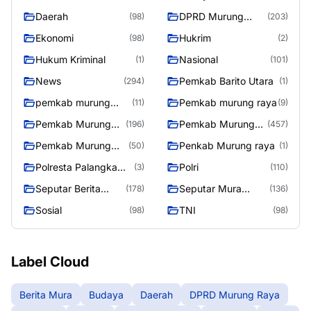
Daerah
DPRD Murung
(98)
(203)
Raya
Ekonomi
Hukrim
(98)
(2)
Hukum Kriminal
Nasional
(1)
(101)
News
Pemkab Barito Utara
(294)
(1)
pemkab murung
Pemkab murung raya
(11)
(9)
raya
Pemkab Murung
Pemkab Murung
(196)
(457)
raya
Raya
Pemkab Murung
Penkab Murung raya
(50)
(1)
Raya 4
Polresta Palangka
Polri
(3)
(110)
Raya
Seputar Berita
Seputar Mura
(178)
(136)
Murung Raya
Seasen 2
Sosial
TNI
(98)
(98)
Label Cloud
Berita Mura
Budaya
Daerah
DPRD Murung Raya