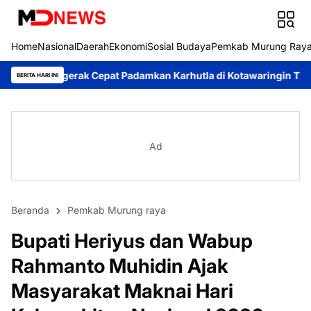
Home
Nasional
Daerah
Ekonomi
Sosial Budaya
Pemkab Murung Ray
pat Padamkan Karhutla di Kotawaringin Timur
Pemkab Murung 
BERITA HARI INI
Ad
Beranda
Pemkab Murung raya
Bupati Heriyus dan Wabup
Rahmanto Muhidin Ajak
Masyarakat Maknai Hari