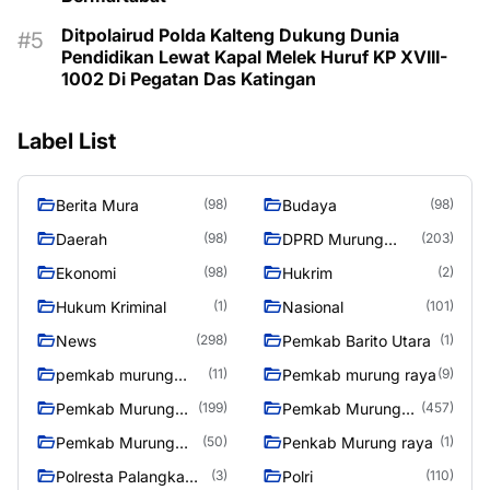
Ditpolairud Polda Kalteng Dukung Dunia
Pendidikan Lewat Kapal Melek Huruf KP XVIII-
1002 Di Pegatan Das Katingan
Label List
Berita Mura
Budaya
(98)
(98)
Daerah
DPRD Murung
(98)
(203)
Raya
Ekonomi
Hukrim
(98)
(2)
Hukum Kriminal
Nasional
(1)
(101)
News
Pemkab Barito Utara
(298)
(1)
pemkab murung
Pemkab murung raya
(11)
(9)
raya
Pemkab Murung
Pemkab Murung
(199)
(457)
raya
Raya
Pemkab Murung
Penkab Murung raya
(50)
(1)
Raya 4
Polresta Palangka
Polri
(3)
(110)