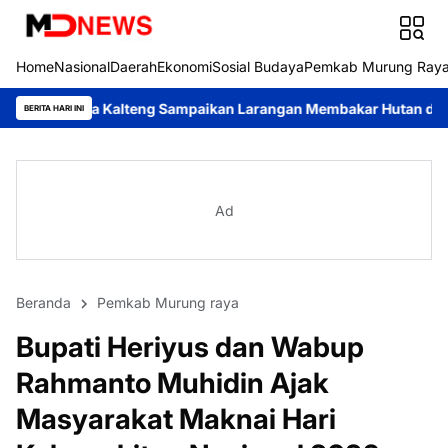
Home
Nasional
Daerah
Ekonomi
Sosial Budaya
Pemkab Murung Ray
eng Sampaikan Larangan Membakar Hutan dan Lahan
Respons Ce
BERITA HARI INI
Ad
Beranda
Pemkab Murung raya
Bupati Heriyus dan Wabup
Rahmanto Muhidin Ajak
Masyarakat Maknai Hari