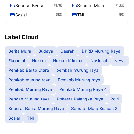
Raya
Seputar Berita
Seputar Mura
(178)
(136)
Murung Raya
Seasen 2
Sosial
TNI
(98)
(98)
Label Cloud
Berita Mura
Budaya
Daerah
DPRD Murung Raya
Ekonomi
Hukrim
Hukum Kriminal
Nasional
News
Pemkab Barito Utara
pemkab murung raya
Pemkab murung raya
Pemkab Murung raya
Pemkab Murung Raya
Pemkab Murung Raya 4
Penkab Murung raya
Polresta Palangka Raya
Polri
Seputar Berita Murung Raya
Seputar Mura Seasen 2
Sosial
TNI