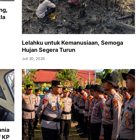
ng,
la
Lelahku untuk Kemanusiaan, Semoga
Hujan Segera Turun
Juli 30, 2026
unia
f KP