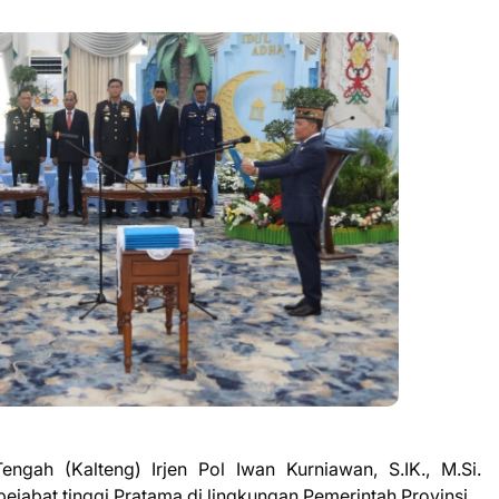
gah (Kalteng) Irjen Pol Iwan Kurniawan, S.IK., M.Si.
ejabat tinggi Pratama di lingkungan Pemerintah Provinsi.