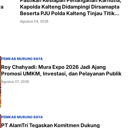
Pastikan Kesiapan Penanganan Karhutla,
ya
Kapolda Kalteng Didampingi Dirsamapta
Beserta PJU Polda Kalteng Tinjau Titik
Api dan Pos Satgas di Kotawaringin Timur
Agustus 04, 2026
PEMKAB MURUNG RAYA
Roy Chahyadi: Mura Expo 2026 Jadi Ajang
Promosi UMKM, Investasi, dan Pelayanan Publik
Agustus 07, 2026
PEMKAB MURUNG RAYA
PT AlamTri Tegaskan Komitmen Dukung