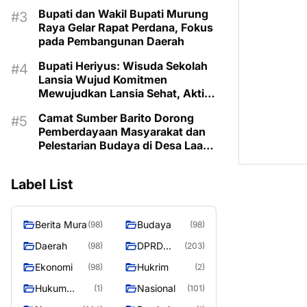
Prioritaskan Program Sesuai
Bupati dan Wakil Bupati Murung
Kebutuhan
Raya Gelar Rapat Perdana, Fokus
pada Pembangunan Daerah
Bupati Heriyus: Wisuda Sekolah
Lansia Wujud Komitmen
Mewujudkan Lansia Sehat, Aktif,
dan Bermartabat
Camat Sumber Barito Dorong
Pemberdayaan Masyarakat dan
Pelestarian Budaya di Desa Laas
Baru
Label List
Berita Mura
Budaya
(98)
(98)
Daerah
DPRD
(98)
(203)
Murung
Ekonomi
Hukrim
(98)
(2)
Raya
Hukum
Nasional
(1)
(101)
Kriminal