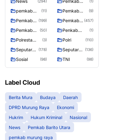
News
Pemkab
(294)
(1)
Barito Utara
pemkab
Pemkab
(11)
(9)
murung
murung raya
Pemkab
Pemkab
(199)
(457)
raya
Murung
Murung
Pemkab
Penkab
(50)
(1)
raya
Raya
Murung
Murung raya
Polresta
Polri
(3)
(110)
Raya 4
Palangka
Seputar
Seputar
(178)
(136)
Raya
Berita
Mura
Sosial
TNI
(98)
(98)
Murung
Seasen 2
Raya
Label Cloud
Berita Mura
Budaya
Daerah
DPRD Murung Raya
Ekonomi
Hukrim
Hukum Kriminal
Nasional
News
Pemkab Barito Utara
pemkab murung raya