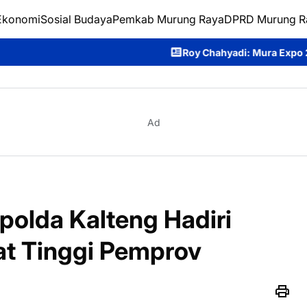
Ekonomi
Sosial Budaya
Pemkab Murung Raya
DPRD Murung R
Roy Chahyadi: Mura Expo 2026 Jadi Ajang Promosi
Ad
apolda Kalteng Hadiri
at Tinggi Pemprov