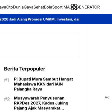
aya
Oto
Dunia
Gaya
Sehat
BolaSport
IMAGE GENERATOR
 UMKM, Investasi, dan Pelayanan Publik
PT AlamTri Tegaskan 
Berita Terpopuler
Pj Bupati Mura Sambut Hangat
Mahasiswa KKN dari IAIN
Palangka Raya
Ad
Musyawarah Penyusunan
RKPDes 2027, Kades Juking
Pajang Ajak Masyarakat