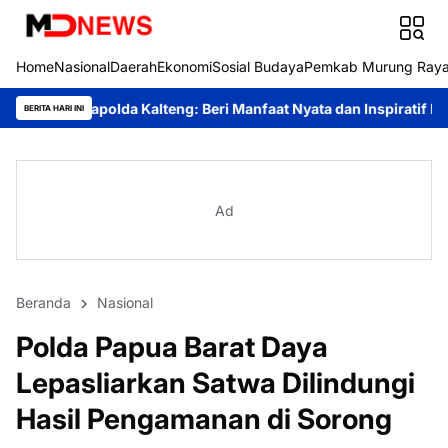
Home
Nasional
Daerah
Ekonomi
Sosial Budaya
Pemkab Murung Ray
Kalteng: Beri Manfaat Nyata dan Inspiratif Bagi Siswa di Sekolah
BERITA HARI INI
Ad
Beranda
Nasional
Polda Papua Barat Daya
Lepasliarkan Satwa Dilindungi
Hasil Pengamanan di Sorong