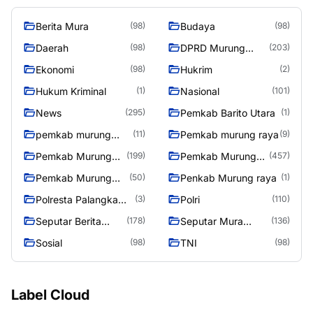
Berita Mura
Budaya
(98)
(98)
Daerah
DPRD Murung
(98)
(203)
Raya
Ekonomi
Hukrim
(98)
(2)
Hukum Kriminal
Nasional
(1)
(101)
News
Pemkab Barito Utara
(295)
(1)
pemkab murung
Pemkab murung raya
(11)
(9)
raya
Pemkab Murung
Pemkab Murung
(199)
(457)
raya
Raya
Pemkab Murung
Penkab Murung raya
(50)
(1)
Raya 4
Polresta Palangka
Polri
(3)
(110)
Raya
Seputar Berita
Seputar Mura
(178)
(136)
Murung Raya
Seasen 2
Sosial
TNI
(98)
(98)
Label Cloud