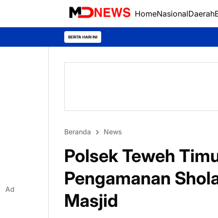
Home
Nasional
Daerah
BERITA HARI INI
Beranda
News
Polsek Teweh Tim
Pengamanan Sholat
Ad
Masjid