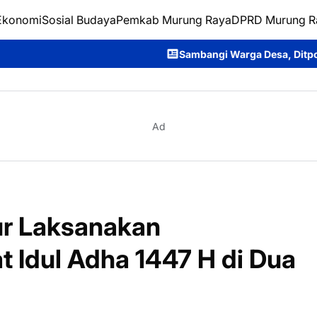
Ekonomi
Sosial Budaya
Pemkab Murung Raya
DPRD Murung R
Sambangi Warga Desa, Ditpolairud Polda Kalteng Sa
Ad
ur Laksanakan
 Idul Adha 1447 H di Dua