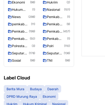
Ekonomi
Hukrim
(98)
(2)
Raya
Hukum
Nasional
(1)
(101)
Kriminal
News
Pemkab
(298)
(1)
Barito Utara
pemkab
Pemkab
(11)
(9)
murung
murung raya
Pemkab
Pemkab
(199)
(457)
raya
Murung
Murung
Pemkab
Penkab
(50)
(1)
raya
Raya
Murung
Murung raya
Polresta
Polri
(3)
(110)
Raya 4
Palangka
Seputar
Seputar
(178)
(136)
Raya
Berita
Mura
Sosial
TNI
(98)
(98)
Murung
Seasen 2
Raya
Label Cloud
Berita Mura
Budaya
Daerah
DPRD Murung Raya
Ekonomi
Hukrim
Hukum Kriminal
Nasional