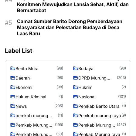
Komitmen Mewujudkan Lansia Sehat, Aktif, dan
Bermartabat
Camat Sumber Barito Dorong Pemberdayaan
Masyarakat dan Pelestarian Budaya di Desa
Laas Baru
Label List
Berita Mura
Budaya
(98)
(98)
Daerah
DPRD Murung
(98)
(203)
Raya
Ekonomi
Hukrim
(98)
(2)
Hukum Kriminal
Nasional
(1)
(101)
News
Pemkab Barito Utara
(295)
(1)
pemkab murung
Pemkab murung raya
(11)
(9)
raya
Pemkab Murung
Pemkab Murung
(199)
(457)
raya
Raya
Pemkab Murung
Penkab Murung raya
(50)
(1)