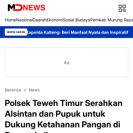
Home
Nasional
Daerah
Ekonomi
Sosial Budaya
Pemkab Murung Ray
da Kalteng: Beri Manfaat Nyata dan Inspiratif Bagi Siswa di Seko
BERITA HARI INI
Ad
Beranda
News
Polsek Teweh Timur Serahkan
Alsintan dan Pupuk untuk
Dukung Ketahanan Pangan di