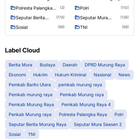
Raya 4
Polresta Palangka
Polri
(3)
(110)
Raya
Seputar Berita
Seputar Mura
(178)
(136)
Murung Raya
Seasen 2
Sosial
TNI
(98)
(98)
Label Cloud
Berita Mura
Budaya
Daerah
DPRD Murung Raya
Ekonomi
Hukrim
Hukum Kriminal
Nasional
News
Pemkab Barito Utara
pemkab murung raya
Pemkab murung raya
Pemkab Murung raya
Pemkab Murung Raya
Pemkab Murung Raya 4
Penkab Murung raya
Polresta Palangka Raya
Polri
Seputar Berita Murung Raya
Seputar Mura Seasen 2
Sosial
TNI