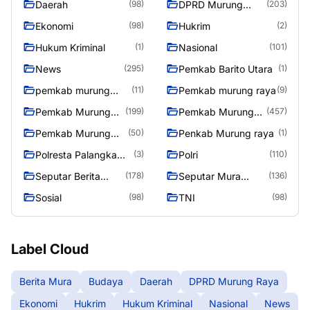
Daerah
DPRD Murung
(98)
(203)
Raya
Ekonomi
Hukrim
(98)
(2)
Hukum Kriminal
Nasional
(1)
(101)
News
Pemkab Barito Utara
(295)
(1)
pemkab murung
Pemkab murung raya
(11)
(9)
raya
Pemkab Murung
Pemkab Murung
(199)
(457)
raya
Raya
Pemkab Murung
Penkab Murung raya
(50)
(1)
Raya 4
Polresta Palangka
Polri
(3)
(110)
Raya
Seputar Berita
Seputar Mura
(178)
(136)
Murung Raya
Seasen 2
Sosial
TNI
(98)
(98)
Label Cloud
Berita Mura
Budaya
Daerah
DPRD Murung Raya
Ekonomi
Hukrim
Hukum Kriminal
Nasional
News