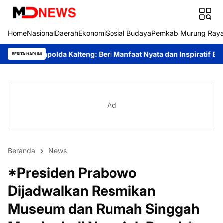
Home
Nasional
Daerah
Ekonomi
Sosial Budaya
Pemkab Murung Ray
Kalteng: Beri Manfaat Nyata dan Inspiratif Bagi Siswa di Sekolah
BERITA HARI INI
Ad
Beranda
News
*Presiden Prabowo
Dijadwalkan Resmikan
Museum dan Rumah Singgah