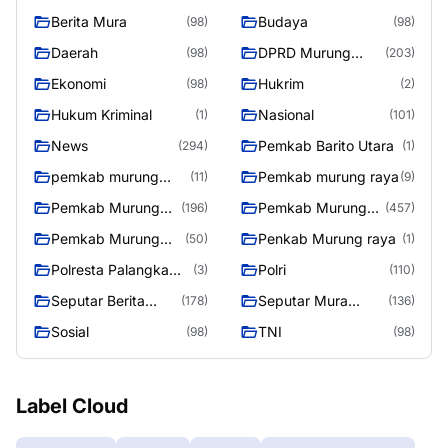
Berita Mura
Budaya
(98)
(98)
Daerah
DPRD Murung
(98)
(203)
Raya
Ekonomi
Hukrim
(98)
(2)
Hukum Kriminal
Nasional
(1)
(101)
News
Pemkab Barito Utara
(294)
(1)
pemkab murung
Pemkab murung raya
(11)
(9)
raya
Pemkab Murung
Pemkab Murung
(196)
(457)
raya
Raya
Pemkab Murung
Penkab Murung raya
(50)
(1)
Raya 4
Polresta Palangka
Polri
(3)
(110)
Raya
Seputar Berita
Seputar Mura
(178)
(136)
Murung Raya
Seasen 2
Sosial
TNI
(98)
(98)
Label Cloud