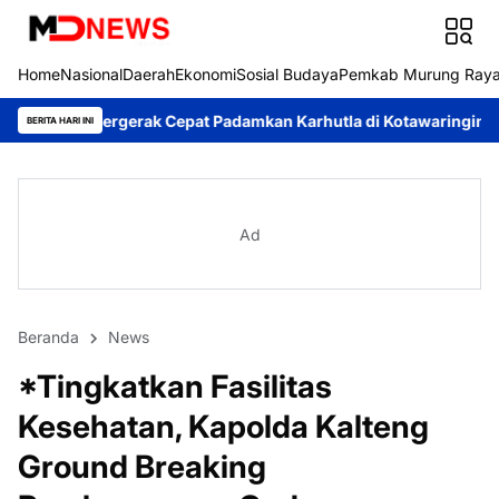
Home
Nasional
Daerah
Ekonomi
Sosial Budaya
Pemkab Murung Ray
 Cepat Padamkan Karhutla di Kotawaringin Timur
Pemkab Muru
BERITA HARI INI
Ad
Beranda
News
*Tingkatkan Fasilitas
Kesehatan, Kapolda Kalteng
Ground Breaking