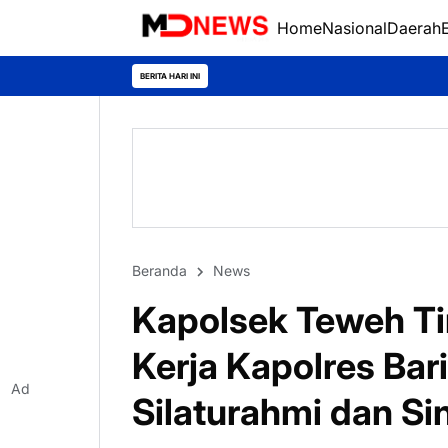
Home
Nasional
Daerah
BERITA HARI INI
Beranda
News
Kapolsek Teweh T
Kerja Kapolres Bari
Ad
Silaturahmi dan S