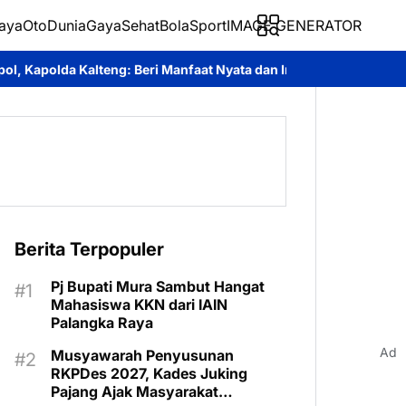
aya
Oto
Dunia
Gaya
Sehat
BolaSport
IMAGE GENERATOR
i Manfaat Nyata dan Inspiratif Bagi Siswa di Sekolah Rakyat
Roy
Berita Terpopuler
Pj Bupati Mura Sambut Hangat
Mahasiswa KKN dari IAIN
Palangka Raya
Ad
Musyawarah Penyusunan
RKPDes 2027, Kades Juking
Pajang Ajak Masyarakat