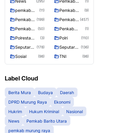
News
Pemkab
(295)
(1)
Barito Utara
pemkab
Pemkab
(11)
(9)
murung
murung raya
Pemkab
Pemkab
(199)
(457)
raya
Murung
Murung
Pemkab
Penkab
(50)
(1)
raya
Raya
Murung
Murung raya
Polresta
Polri
(3)
(110)
Raya 4
Palangka
Seputar
Seputar
(178)
(136)
Raya
Berita
Mura
Sosial
TNI
(98)
(98)
Murung
Seasen 2
Raya
Label Cloud
Berita Mura
Budaya
Daerah
DPRD Murung Raya
Ekonomi
Hukrim
Hukum Kriminal
Nasional
News
Pemkab Barito Utara
pemkab murung raya