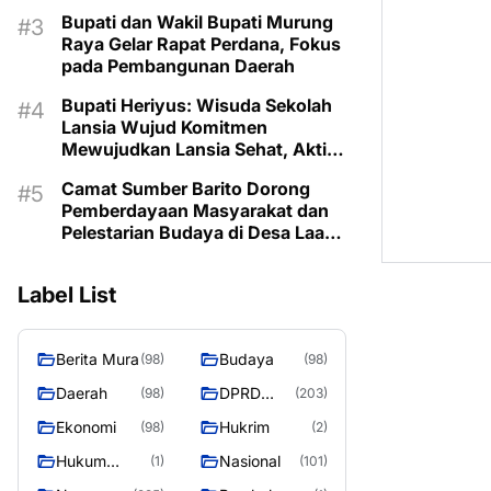
Prioritaskan Program Sesuai
Bupati dan Wakil Bupati Murung
Kebutuhan
Raya Gelar Rapat Perdana, Fokus
pada Pembangunan Daerah
Bupati Heriyus: Wisuda Sekolah
Lansia Wujud Komitmen
Mewujudkan Lansia Sehat, Aktif,
dan Bermartabat
Camat Sumber Barito Dorong
Pemberdayaan Masyarakat dan
Pelestarian Budaya di Desa Laas
Baru
Label List
Berita Mura
Budaya
(98)
(98)
Daerah
DPRD
(98)
(203)
Murung
Ekonomi
Hukrim
(98)
(2)
Raya
Hukum
Nasional
(1)
(101)
Kriminal