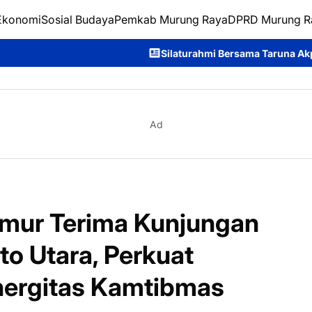
Ekonomi
Sosial Budaya
Pemkab Murung Raya
DPRD Murung R
Silaturahmi Bersama Taruna Akpol, Kapolda Kalteng: Ber
Ad
imur Terima Kunjungan
to Utara, Perkuat
inergitas Kamtibmas