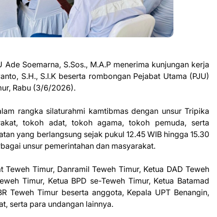
U Ade Soemarna, S.Sos., M.A.P menerima kunjungan kerja
anto, S.H., S.I.K beserta rombongan Pejabat Utama (PJU)
mur, Rabu (3/6/2026).
alam rangka silaturahmi kamtibmas dengan unsur Tripika
akat, tokoh adat, tokoh agama, tokoh pemuda, serta
atan yang berlangsung sejak pukul 12.45 WIB hingga 15.30
berbagai unsur pemerintahan dan masyarakat.
mat Teweh Timur, Danramil Teweh Timur, Ketua DAD Teweh
Teweh Timur, Ketua BPD se-Teweh Timur, Ketua Batamad
BR Teweh Timur beserta anggota, Kepala UPT Benangin,
t, serta para undangan lainnya.