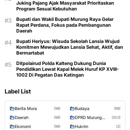
Juking Pajang Ajak Masyarakat Prioritaskan
Program Sesuai Kebutuhan
Bupati dan Wakil Bupati Murung Raya Gelar
Rapat Perdana, Fokus pada Pembangunan
Daerah
Bupati Heriyus: Wisuda Sekolah Lansia Wujud
Komitmen Mewujudkan Lansia Sehat, Aktif, dan
Bermartabat
Ditpolairud Polda Kalteng Dukung Dunia
Pendidikan Lewat Kapal Melek Huruf KP XVIII-
1002 Di Pegatan Das Katingan
Label List
Berita Mura
Budaya
(98)
(98)
Daerah
DPRD Murung
(98)
(203)
Raya
Ekonomi
Hukrim
(98)
(2)