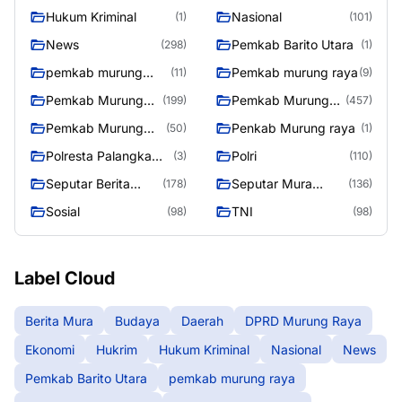
Hukum Kriminal
Nasional
(1)
(101)
News
Pemkab Barito Utara
(298)
(1)
pemkab murung
Pemkab murung raya
(11)
(9)
raya
Pemkab Murung
Pemkab Murung
(199)
(457)
raya
Raya
Pemkab Murung
Penkab Murung raya
(50)
(1)
Raya 4
Polresta Palangka
Polri
(3)
(110)
Raya
Seputar Berita
Seputar Mura
(178)
(136)
Murung Raya
Seasen 2
Sosial
TNI
(98)
(98)
Label Cloud
Berita Mura
Budaya
Daerah
DPRD Murung Raya
Ekonomi
Hukrim
Hukum Kriminal
Nasional
News
Pemkab Barito Utara
pemkab murung raya