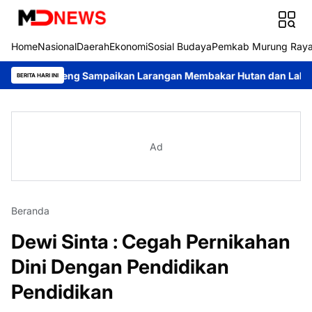
Home
Nasional
Daerah
Ekonomi
Sosial Budaya
Pemkab Murung Ray
alteng Sampaikan Larangan Membakar Hutan dan Lahan
Respons
BERITA HARI INI
Ad
Beranda
Dewi Sinta : Cegah Pernikahan
Dini Dengan Pendidikan
Pendidikan