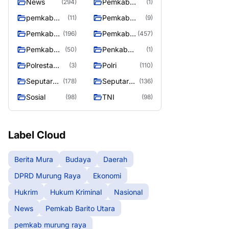
News
Pemkab
(294)
(1)
Barito Utara
pemkab
Pemkab
(11)
(9)
murung
murung raya
Pemkab
Pemkab
(196)
(457)
raya
Murung
Murung
Pemkab
Penkab
(50)
(1)
raya
Raya
Murung
Murung raya
Polresta
Polri
(3)
(110)
Raya 4
Palangka
Seputar
Seputar
(178)
(136)
Raya
Berita
Mura
Sosial
TNI
(98)
(98)
Murung
Seasen 2
Raya
Label Cloud
Berita Mura
Budaya
Daerah
DPRD Murung Raya
Ekonomi
Hukrim
Hukum Kriminal
Nasional
News
Pemkab Barito Utara
pemkab murung raya