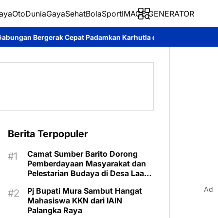
aya
Oto
Dunia
Gaya
Sehat
BolaSport
IMAGE GENERATOR
t Padamkan Karhutla di Kotawaringin Timur
Pemkab Murung Ray
Berita Terpopuler
Camat Sumber Barito Dorong
Pemberdayaan Masyarakat dan
Pelestarian Budaya di Desa Laas
Baru
Ad
Pj Bupati Mura Sambut Hangat
Mahasiswa KKN dari IAIN
Palangka Raya