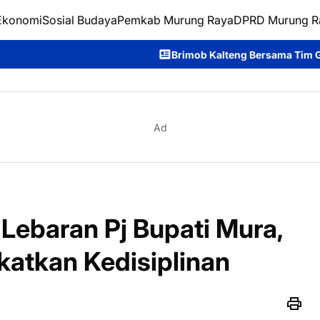
Ekonomi
Sosial Budaya
Pemkab Murung Raya
DPRD Murung R
Brimob Kalteng Bersama Tim Gabungan Bergerak Cepa
Ad
Lebaran Pj Bupati Mura,
katkan Kedisiplinan