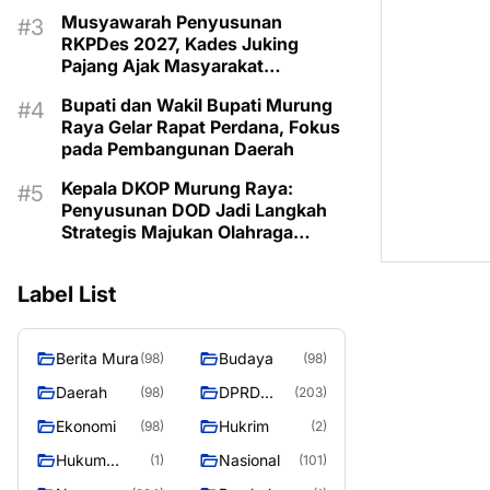
Musyawarah Penyusunan
RKPDes 2027, Kades Juking
Pajang Ajak Masyarakat
Prioritaskan Program Sesuai
Bupati dan Wakil Bupati Murung
Kebutuhan
Raya Gelar Rapat Perdana, Fokus
pada Pembangunan Daerah
Kepala DKOP Murung Raya:
Penyusunan DOD Jadi Langkah
Strategis Majukan Olahraga
Daerah
Label List
Berita Mura
Budaya
(98)
(98)
Daerah
DPRD
(98)
(203)
Murung
Ekonomi
Hukrim
(98)
(2)
Raya
Hukum
Nasional
(1)
(101)
Kriminal