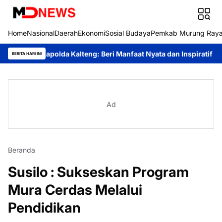
Home
Nasional
Daerah
Ekonomi
Sosial Budaya
Pemkab Murung Ray
 Kapolda Kalteng: Beri Manfaat Nyata dan Inspiratif Bagi Siswa di
BERITA HARI INI
Ad
Beranda
Susilo : Sukseskan Program
Mura Cerdas Melalui
Pendidikan