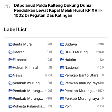
Ditpolairud Polda Kalteng Dukung Dunia
Pendidikan Lewat Kapal Melek Huruf KP XVIII-
1002 Di Pegatan Das Katingan
Label List
Berita Mura
Budaya
(98)
(98)
Daerah
DPRD Murung
(98)
(203)
Raya
Ekonomi
Hukrim
(98)
(2)
Hukum Kriminal
Nasional
(1)
(101)
News
Pemkab Barito Utara
(295)
(1)
pemkab murung
Pemkab murung raya
(11)
(9)
raya
Pemkab Murung
Pemkab Murung
(199)
(457)
raya
Raya
Pemkab Murung
Penkab Murung raya
(50)
(1)
Raya 4
Polresta Palangka
Polri
(3)
(110)
Raya