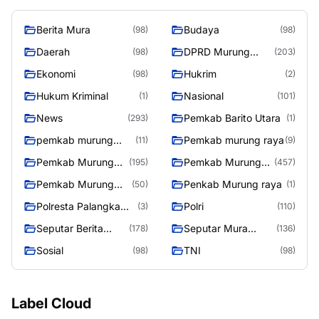
Berita Mura
Budaya
(98)
(98)
Daerah
DPRD Murung
(98)
(203)
Raya
Ekonomi
Hukrim
(98)
(2)
Hukum Kriminal
Nasional
(1)
(101)
News
Pemkab Barito Utara
(293)
(1)
pemkab murung
Pemkab murung raya
(11)
(9)
raya
Pemkab Murung
Pemkab Murung
(195)
(457)
raya
Raya
Pemkab Murung
Penkab Murung raya
(50)
(1)
Raya 4
Polresta Palangka
Polri
(3)
(110)
Raya
Seputar Berita
Seputar Mura
(178)
(136)
Murung Raya
Seasen 2
Sosial
TNI
(98)
(98)
Label Cloud