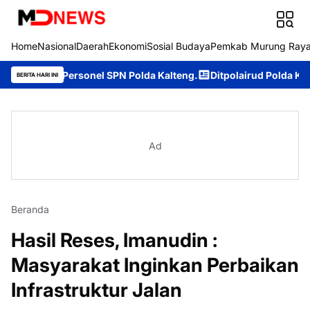
Home
Nasional
Daerah
Ekonomi
Sosial Budaya
Pemkab Murung Ray
 Personel SPN Polda Kalteng.
Ditpolairud Polda Kalteng Dukung
BERITA HARI INI
Ad
Beranda
Hasil Reses, Imanudin :
Masyarakat Inginkan Perbaikan
Infrastruktur Jalan