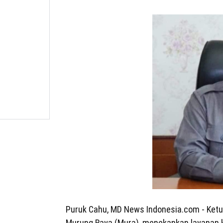
Puruk Cahu, MD News Indonesia.com - Ket
Murung Raya (Mura), menekankan layanan k