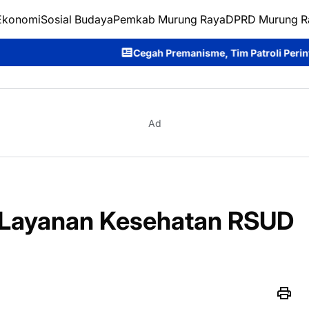
Ekonomi
Sosial Budaya
Pemkab Murung Raya
DPRD Murung R
Cegah Premanisme, Tim Patroli Perintis Presisi Ditsamap
Ad
 Layanan Kesehatan RSUD