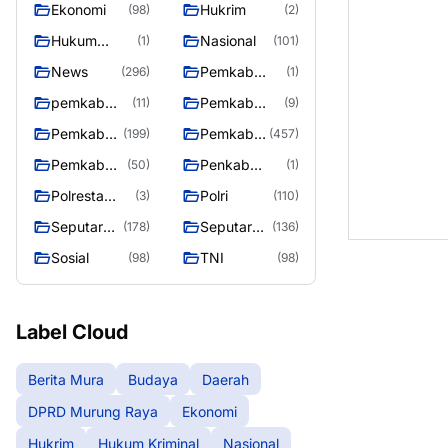
Ekonomi
Hukrim
(98)
(2)
Raya
Hukum
Nasional
(1)
(101)
Kriminal
News
Pemkab
(296)
(1)
Barito Utara
pemkab
Pemkab
(11)
(9)
murung
murung raya
Pemkab
Pemkab
(199)
(457)
raya
Murung
Murung
Pemkab
Penkab
(50)
(1)
raya
Raya
Murung
Murung raya
Polresta
Polri
(3)
(110)
Raya 4
Palangka
Seputar
Seputar
(178)
(136)
Raya
Berita
Mura
Sosial
TNI
(98)
(98)
Murung
Seasen 2
Raya
Label Cloud
Berita Mura
Budaya
Daerah
DPRD Murung Raya
Ekonomi
Hukrim
Hukum Kriminal
Nasional