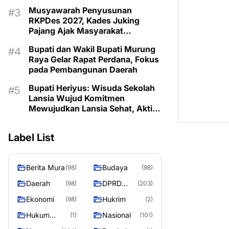
Musyawarah Penyusunan
RKPDes 2027, Kades Juking
Pajang Ajak Masyarakat
Prioritaskan Program Sesuai
Bupati dan Wakil Bupati Murung
Kebutuhan
Raya Gelar Rapat Perdana, Fokus
pada Pembangunan Daerah
Bupati Heriyus: Wisuda Sekolah
Lansia Wujud Komitmen
Mewujudkan Lansia Sehat, Aktif,
dan Bermartabat
Label List
Berita Mura
Budaya
(98)
(98)
Daerah
DPRD
(98)
(203)
Murung
Ekonomi
Hukrim
(98)
(2)
Raya
Hukum
Nasional
(1)
(101)
Kriminal