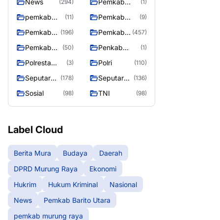
News
Pemkab
(294)
(1)
Barito Utara
pemkab
Pemkab
(11)
(9)
murung
murung raya
Pemkab
Pemkab
(196)
(457)
raya
Murung
Murung
Pemkab
Penkab
(50)
(1)
raya
Raya
Murung
Murung raya
Polresta
Polri
(3)
(110)
Raya 4
Palangka
Seputar
Seputar
(178)
(136)
Raya
Berita
Mura
Sosial
TNI
(98)
(98)
Murung
Seasen 2
Raya
Label Cloud
Berita Mura
Budaya
Daerah
DPRD Murung Raya
Ekonomi
Hukrim
Hukum Kriminal
Nasional
News
Pemkab Barito Utara
pemkab murung raya