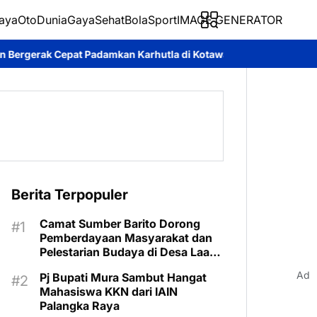
aya
Oto
Dunia
Gaya
Sehat
BolaSport
IMAGE GENERATOR
amkan Karhutla di Kotawaringin Timur
Pemkab Murung Raya Te
Berita Terpopuler
Camat Sumber Barito Dorong
Pemberdayaan Masyarakat dan
Pelestarian Budaya di Desa Laas
Baru
Ad
Pj Bupati Mura Sambut Hangat
Mahasiswa KKN dari IAIN
Palangka Raya