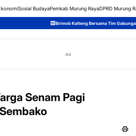
Ekonomi
Sosial Budaya
Pemkab Murung Raya
DPRD Murung R
Brimob Kalteng Bersama Tim Gabungan Bergerak Cepat Pad
Ad
Warga Senam Pagi
n Sembako