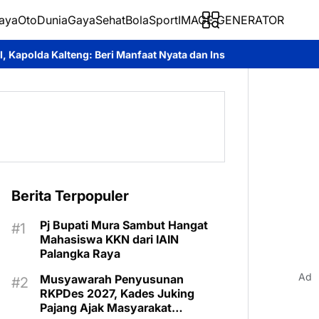
aya
Oto
Dunia
Gaya
Sehat
BolaSport
IMAGE GENERATOR
i Manfaat Nyata dan Inspiratif Bagi Siswa di Sekolah Rakyat
Roy
Berita Terpopuler
Pj Bupati Mura Sambut Hangat
Mahasiswa KKN dari IAIN
Palangka Raya
Ad
Musyawarah Penyusunan
RKPDes 2027, Kades Juking
Pajang Ajak Masyarakat