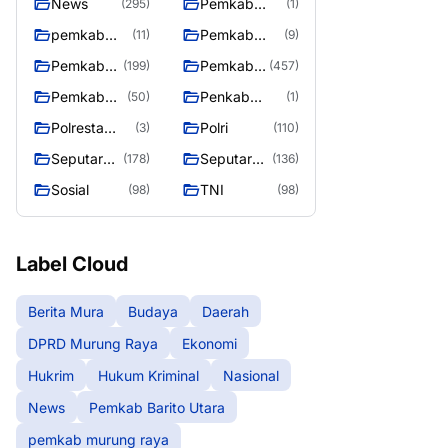
News
Pemkab
(295)
(1)
Barito Utara
pemkab
Pemkab
(11)
(9)
murung
murung raya
Pemkab
Pemkab
(199)
(457)
raya
Murung
Murung
Pemkab
Penkab
(50)
(1)
raya
Raya
Murung
Murung raya
Polresta
Polri
(3)
(110)
Raya 4
Palangka
Seputar
Seputar
(178)
(136)
Raya
Berita
Mura
Sosial
TNI
(98)
(98)
Murung
Seasen 2
Raya
Label Cloud
Berita Mura
Budaya
Daerah
DPRD Murung Raya
Ekonomi
Hukrim
Hukum Kriminal
Nasional
News
Pemkab Barito Utara
pemkab murung raya