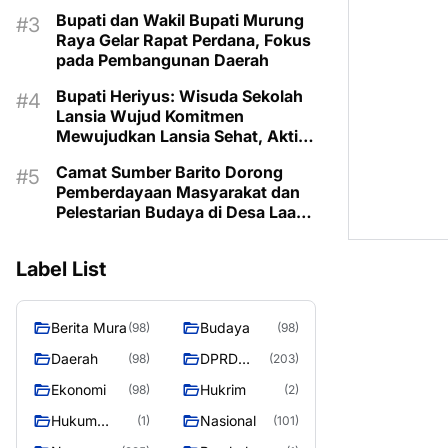
Prioritaskan Program Sesuai
Bupati dan Wakil Bupati Murung
Kebutuhan
Raya Gelar Rapat Perdana, Fokus
pada Pembangunan Daerah
Bupati Heriyus: Wisuda Sekolah
Lansia Wujud Komitmen
Mewujudkan Lansia Sehat, Aktif,
dan Bermartabat
Camat Sumber Barito Dorong
Pemberdayaan Masyarakat dan
Pelestarian Budaya di Desa Laas
Baru
Label List
Berita Mura
Budaya
(98)
(98)
Daerah
DPRD
(98)
(203)
Murung
Ekonomi
Hukrim
(98)
(2)
Raya
Hukum
Nasional
(1)
(101)
Kriminal