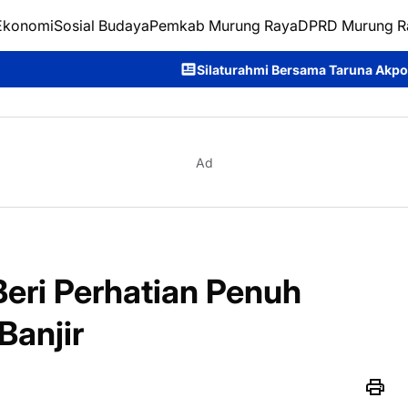
Ekonomi
Sosial Budaya
Pemkab Murung Raya
DPRD Murung R
Silaturahmi Bersama Taruna Akpol, Kapolda Kalteng: Ber
Ad
eri Perhatian Penuh
anjir