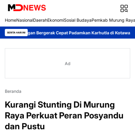
Home
Nasional
Daerah
Ekonomi
Sosial Budaya
Pemkab Murung Ray
ngan Bergerak Cepat Padamkan Karhutla di Kotawaringin Timur
BERITA HARI INI
Ad
Beranda
Kurangi Stunting Di Murung
Raya Perkuat Peran Posyandu
dan Pustu