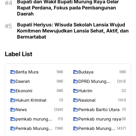
Bupati dan Wakil Bupati Murung Raya Gelar
Rapat Perdana, Fokus pada Pembangunan
Daerah
Bupati Heriyus: Wisuda Sekolah Lansia Wujud
Komitmen Mewujudkan Lansia Sehat, Aktif, dan
Bermartabat
Label List
Berita Mura
Budaya
(98)
(98)
Daerah
DPRD Murung
(98)
(203)
Raya
Ekonomi
Hukrim
(98)
(2)
Hukum Kriminal
Nasional
(1)
(101)
News
Pemkab Barito Utara
(294)
(1)
pemkab murung
Pemkab murung raya
(11)
(9)
raya
Pemkab Murung
Pemkab Murung
(196)
(457)
raya
Raya