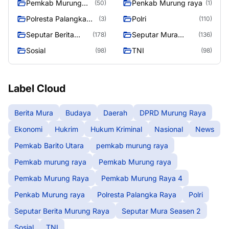
Pemkab Murung
Penkab Murung raya
(50)
(1)
Raya 4
Polresta Palangka
Polri
(3)
(110)
Raya
Seputar Berita
Seputar Mura
(178)
(136)
Murung Raya
Seasen 2
Sosial
TNI
(98)
(98)
Label Cloud
Berita Mura
Budaya
Daerah
DPRD Murung Raya
Ekonomi
Hukrim
Hukum Kriminal
Nasional
News
Pemkab Barito Utara
pemkab murung raya
Pemkab murung raya
Pemkab Murung raya
Pemkab Murung Raya
Pemkab Murung Raya 4
Penkab Murung raya
Polresta Palangka Raya
Polri
Seputar Berita Murung Raya
Seputar Mura Seasen 2
Sosial
TNI