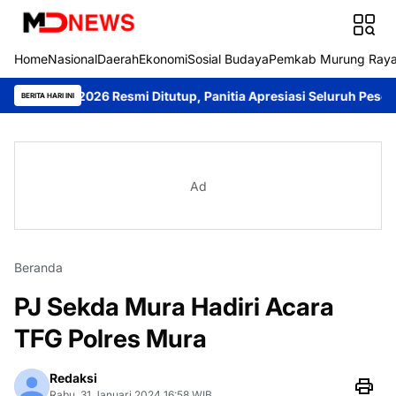
Home
Nasional
Daerah
Ekonomi
Sosial Budaya
Pemkab Murung Ray
g 2026 Resmi Ditutup, Panitia Apresiasi Seluruh Peserta
Sambang
BERITA HARI INI
Ad
Beranda
PJ Sekda Mura Hadiri Acara
TFG Polres Mura
Redaksi
Rabu, 31 Januari 2024 16:58 WIB