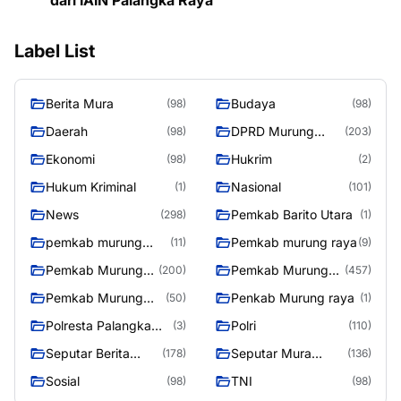
dari IAIN Palangka Raya
Label List
Berita Mura
Budaya
(98)
(98)
Daerah
DPRD Murung
(98)
(203)
Raya
Ekonomi
Hukrim
(98)
(2)
Hukum Kriminal
Nasional
(1)
(101)
News
Pemkab Barito Utara
(298)
(1)
pemkab murung
Pemkab murung raya
(11)
(9)
raya
Pemkab Murung
Pemkab Murung
(200)
(457)
raya
Raya
Pemkab Murung
Penkab Murung raya
(50)
(1)
Raya 4
Polresta Palangka
Polri
(3)
(110)
Raya
Seputar Berita
Seputar Mura
(178)
(136)
Murung Raya
Seasen 2
Sosial
TNI
(98)
(98)